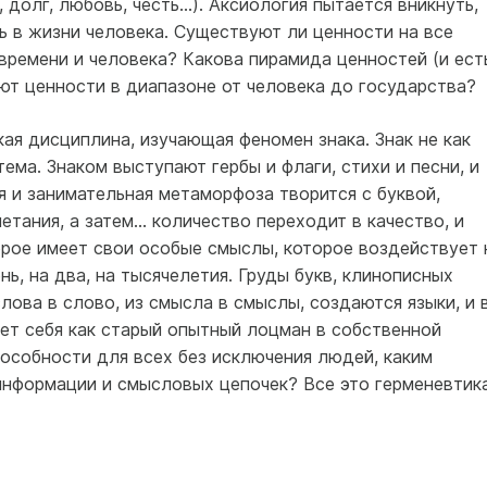
 долг, любовь, честь…). Аксиология пытается вникнуть,
ь в жизни человека. Существуют ли ценности на все
 времени и человека? Какова пирамида ценностей (и ест
ют ценности в диапазоне от человека до государства?
 дисциплина, изучающая феномен знака. Знак не как
ема. Знаком выступают гербы и флаги, стихи и песни, и
 и занимательная метаморфоза творится с буквой,
етания, а затем… количество переходит в качество, и
орое имеет свои особые смыслы, которое воздействует 
нь, на два, на тысячелетия. Груды букв, клинописных
лова в слово, из смысла в смыслы, создаются языки, и 
ет себя как старый опытный лоцман в собственной
особности для всех без исключения людей, каким
информации и смысловых цепочек? Все это герменевтика