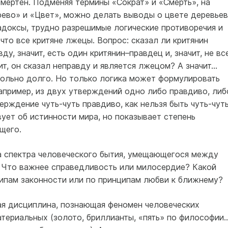
смертен. Подменяя термины «Сократ» и «Смерть», на
рево» и «Цвет», можно делать выводы о цвете деревьев
адоксы, трудно разрешимые логические противоречия и
 что все критяне лжецы. Вопрос: сказал ли критянин
ду, значит, есть один критянин–правдец и, значит, не вс
ит, он сказал неправду и является лжецом? А значит…
ольно долго. Но только логика может формулировать
апример, из двух утверждений одно либо правдиво, либ
ерждение чуть-чуть правдиво, как нельзя быть чуть-чут
ует об истинности мира, но показывает степень
щего.
а спектра человеческого бытия, умещающегося между
Что важнее справедливость или милосердие? Какой
ипам законности или по принципам любви к ближнему?
 дисциплина, познающая феномен человеческих
атериальных (золото, бриллианты, «пять» по философии…