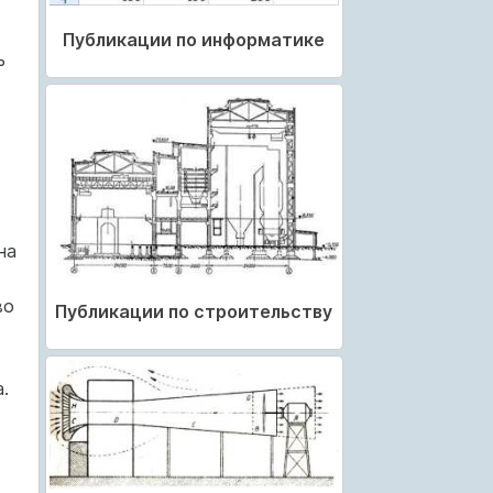
Публикации по информатике
ь
на
во
Публикации по строительству
.