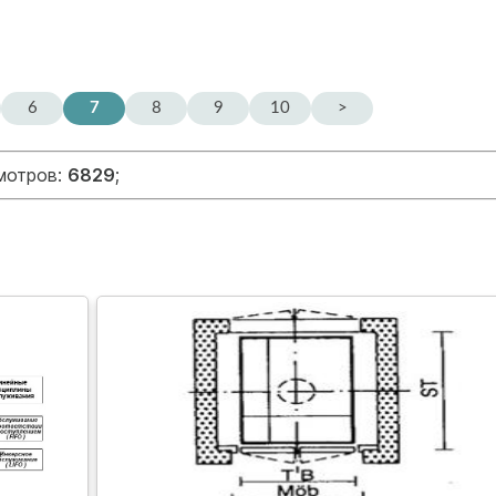
6
7
8
9
10
>
смотров:
6829
;