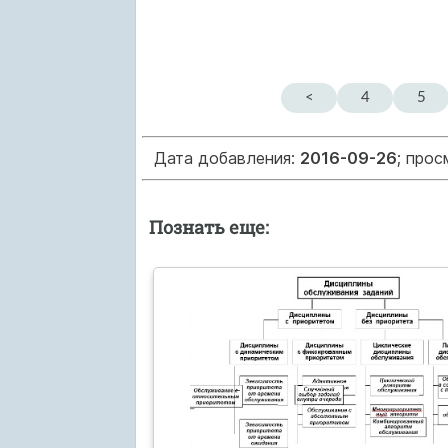
<
4
5
Дата добавления:
2016-09-26
; про
Познать еще: