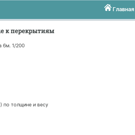
Главная
ые к перекрытиям
а 6м. 1/200
) по толщине и весу