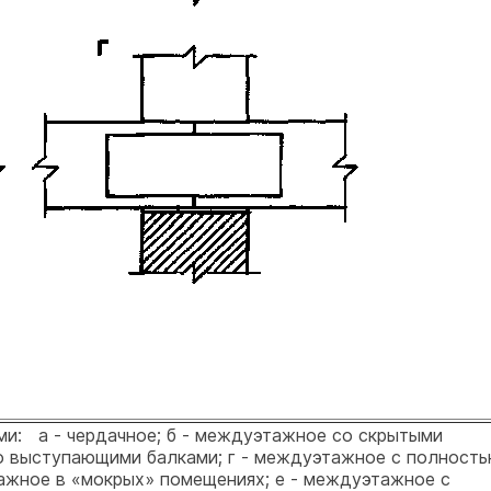
ми: а - чердачное; б - междуэтажное со скрытыми
о выступающими балками; г - междуэтажное с полност
ажное в «мокрых» помещениях; е - междуэтажное с