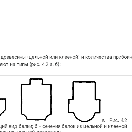
древесины (цельной или клееной) и количества прибои
т на типы (рис. 4.2 а, б):
в Рис. 4.2
ий вид балки; б - сечения балок из цельной и клееной