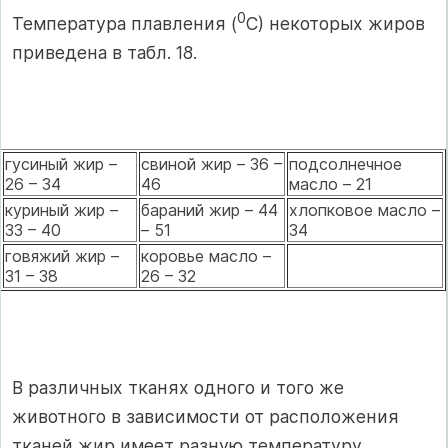
0
Температура плавления (
С) некоторых жиров
приведена в табл. 18.
гусиный жир –
свиной жир – 36 –
подсолнечное
26 – 34
46
масло – 21
куриный жир –
бараний жир – 44
хлопковое масло –
33 – 40
– 51
34
говяжий жир –
коровье масло –
31 – 38
26 – 32
В различных тканях одного и того же
животного в зависимости от расположения
тканей жир имеет разную температуру