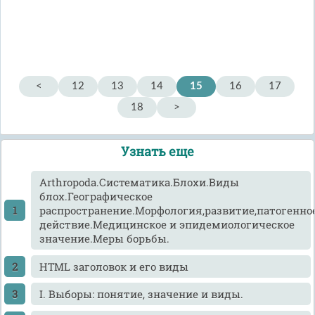
<
12
13
14
15
16
17
18
>
Узнать еще
Arthropoda.Систематика.Блохи.Виды
блох.Географическое
распространение.Морфология,развитие,патогенно
действие.Медицинское и эпидемиологическое
значение.Меры борьбы.
HTML заголовок и его виды
I. Выборы: понятие, значение и виды.