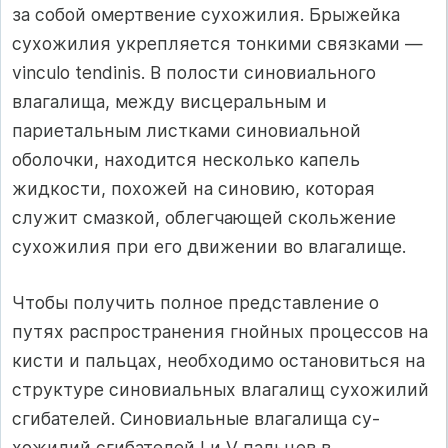
за собой омертвение сухожилия. Брыжейка
сухожилия укрепляется тонкими связками —
vinculo tendinis. В полости синовиального
влагалища, между висцеральным и
париетальным листками синовиальной
оболочки, находится несколько капель
жидкости, похожей на синовию, которая
служит смазкой, облегчающей скольжение
сухожилия при его движении во влагалище.
Чтобы получить полное представление о
путях распространения гной­ных процессов на
кисти и пальцах, необходимо остановиться на
структуре синовиальных влагалищ сухожилий
сгибателей. Синовиальные влагалища су­
хожилий сгибателей I и V пальцев в