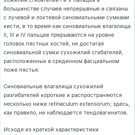
большинстве случаев непрерывные и связаны
с лучевой и локтевой синовиальными сумками
кисти, в то время как синовиальные влагалища
II, III и IV пальцев прерываются на уровне
головок пястных костей, не достигая
синовиальной сумки сухожилий сги­бателей,
расположенных в срединном фасциальном
ложе пястья.
Синовиальные влагалища сухожилий
разгибателей короткие и расп­ространяются
несколько ниже retinaculum extensorum; здесь,
как прави­ло, не наблюдается тендовагинитов.
Исходя из краткой характеристики