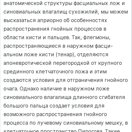
анатомической структуры фасци­альных лож и
синовиальных влагалищ сухожилий, мы можем
высказаться ап­риорно об особенностях
распространения гнойных процессов в
области кисти и пальцев. Так, флегмоны,
распространяющиеся в наружном фасци­
альном ложе кисти (тенар), отделяются
апоневротической перегородкой от крупного
срединного клетчаточного ложа и этим
создаются условия для отграничения гнойного
очага. Однако наличие в наружном ложе
синовиаль­ного влагалища длинного сгибателя
большого пальца создает условия для
возможного распространения гнойного
процесса по лучевому синовиальному мешку, в
клетчаточное пространство Пирогова. Такие