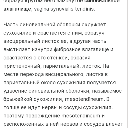
образуя кругом него замкнутое
синовиальное
влагалище
, vagina synovialis tendinis.
Часть синовиальной оболочки окружает
сухожилие и срастается с ним, образуя
висцеральный листок ее, а другая часть
выстилает изнутри фиброзное влагалище и
срастается с его стенкой, образуя
пристеночный, париетальный, листок. На
месте перехода висцерального; листка в
париетальный около сухожилия получается
удвоение синовиальной оболочки, называемое
брыжейкой сухожилия, mesotendineum. В
толще ее идут нервы и сосуды сухожилия,
поэтому повреждение mesotendineum и
расположенных в ней нервов и сосудов влечет