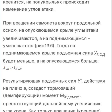
кренится, на полукрыльях происходит
изменение углов атаки.
При вращении самолета вокруг продольной
оси
оx
на опускающемся крыле углы атаки
1
увеличиваются, а на поднимающемся -
уменьшаются (рис.13.6). Тогда на
поднимающемся крыле подъемная сила
У
ПОД
будет меньше, а на опускающемся больше:
Результирующая подъемных сил
Y'
, действуя
на плечо
а
, создаст тормозящий
(демпфирующий) момент М
.
,
Х
демпф
препятствующий дальнейшему увеличению
угла крена. Как только вращение (кренение)