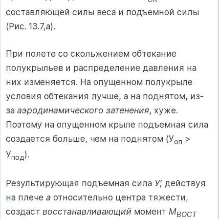
составляющей силы веса и подъемной силы
(Рис. 13.7,а).
При полете со скольжением обтекание
полукрыльев и распределение давления на
них изменяется. На опущенном полукрыле
условия обтекания лучше, а на поднятом, из-
за
аэродинамического затенения
, хуже.
Поэтому на опущенном крыле подъемная сила
создается больше, чем на поднятом (У
>
оп
У
).
под
Результирующая подъемная сила
У’,
действуя
на плече
а
относительно центра тяжести,
создаст
восстанавливающий
момент
М
ВОСТ