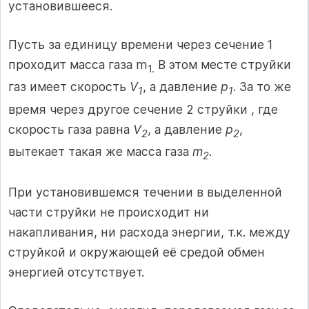
установившееся.
Пусть за единицу времени через сечение 1
проходит масса газа m
В этом месте струйки
1.
газ имеет скорость
V
, а давление
p
. За то же
1
1
время через другое сечение 2 струйки , где
скорость газа равна
V
, а давление
p
,
2
2
вытекает такая же масса газа
m
.
2
При установившемся течении в выделенной
части струйки не происходит ни
накапливания, ни расхода энергии, т.к. между
струйкой и окружающей её средой обмен
энергией отсутствует.