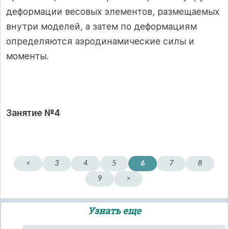
деформации весовых элементов, размещаемых
внутри моделей, а затем по деформациям
определяются аэродинамические силы и
моменты.
Занятие №4
<
3
4
5
6
7
8
9
>
Узнать еще