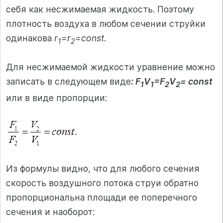
себя как несжимаемая жидкость. Поэтому
плотность воздуха в любом сечении струйки
одинакова
r
=r
=const
.
1
2
Для несжимаемой жидкости уравнение можно
записать в следующем виде
: F
V
=F
V
= const
1
1
2
2
или в виде пропорции:
Из формулы видно, что для любого сечения
скорость воздушного потока струи обратно
пропорциональна площади ее поперечного
сечения и наоборот: