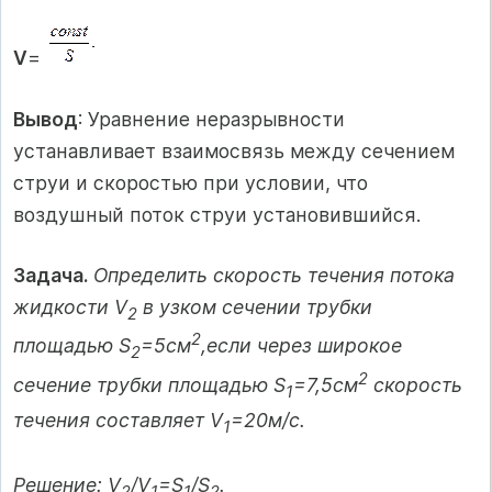
V
=
Вывод
: Уравнение неразрывности
устанавливает взаимосвязь между сечением
струи и скоростью при условии, что
воздушный поток струи установившийся.
Задача.
Определить скорость течения потока
жидкости V
в узком сечении трубки
2
2
площадью S
=5см
,если через широкое
2
2
сечение трубки площадью S
=7,5см
скорость
1
течения составляет V
=20м/с.
1
Решение: V
/V
=S
/S
.
2
1
1
2