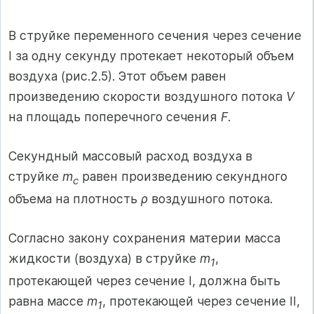
В струйке переменного сечения через сечение
I за одну секунду протекает некоторый объем
воздуха (рис.2.5). Этот объем равен
произведению скорости воздушного потока
V
на площадь поперечного сечения
F
.
Секундный массовый расход воздуха в
струйке
m
равен произведению секундного
c
объема на плотность
ρ
воздушного потока.
Согласно закону сохранения материи масса
жидкости (воздуха) в струйке
m
,
1
протекающей через сечение I, должна быть
равна массе
m
, протекающей через сечение II,
1