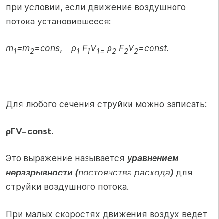
при условии, если движение воздушного
потока установившееся:
m
=m
=cons
,
ρ
F
V
ρ
F
V
=const.
1
2
1
1
1=
2
2
2
Для любого сечения струйки можно записать:
ρFV=const.
Это выражение называется
уравнением
неразрывности (
постоянства расхода
)
для
струйки воздушного потока.
При малых скоростях движения воздух ведет