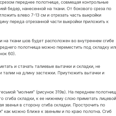
срезом переднее полотнище, совмещая контрольные
ией бедер, нанесенной на ткани. От бокового среза по
ложить влево 7-13 см и отрезать часть выкройки
дину переда отрезанной части выкройки приложить к
и на ткани шов будет расположен во внутреннем сгибе
ереднего полотнища можно переместить под складку ил
нок 60).
етать и стачать талиевые вытачки и складки, не
и талии на длину застежки. Приутюжить вытачки и
есьмой "молния" (рисунок 319в). На переднем полотнищ
ого сгиба складки, к ее нижнему слою приметать лицево
ая звенья в сторону сгиба складки. Прострочить по
" как можно ближе к звеньям и по краю полотна. Сгиб