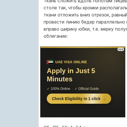
Ткань сложить вдоль пополам лицево
столе так, чтобы кромки располагали
ткани отложить вниз отрезок, равный
провести линию бедер параллельно в
вправо ширину юбки, т.е. мерку пол
облегание: