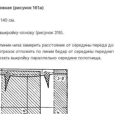
овная (рисунок 161а)
140 см.
выкройку-основу (рисунок 316).
 линии низа замерить расстояние от середины переда до
отрезок отложить по линии бедер от середины переднег
езать выкройку параллельно середине полотнища.