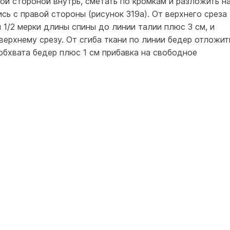
й стороной внутрь, сметать по кромкам и разложить н
сь с правой стороны (рисунок 319а). От верхнего среза
 1/2 мерки длины спины до линии талии плюс 3 см, и
ерхнему срезу. От сгиба ткани по линии бедер отложит
уобхвата бедер плюс 1 см прибавка на свободное