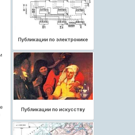
Публикации по электронике
и
е
Публикации по искусству
й