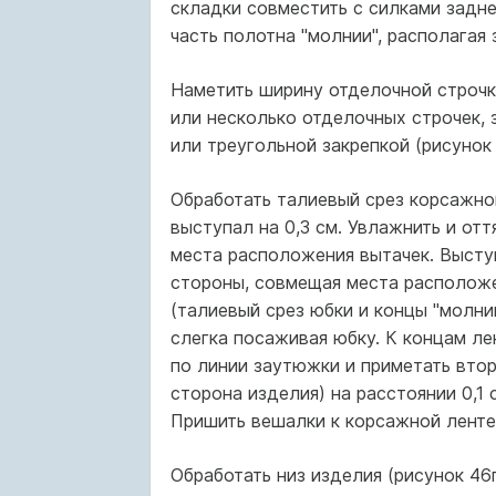
складки совместить с силками задне
часть полотна "молнии", располагая 
Наметить ширину отделочной строчки
или несколько отделочных строчек, 
или треугольной закрепкой (рисунок 
Обработать талиевый срез корсажной
выступал на 0,3 см. Увлажнить и отт
места расположения вытачек. Высту
стороны, совмещая места расположен
(талиевый срез юбки и концы "молни
слегка посаживая юбку. К концам ле
по линии заутюжки и приметать втор
сторона изделия) на расстоянии 0,1 
Пришить вешалки к корсажной ленте
Обработать низ изделия (рисунок 46г