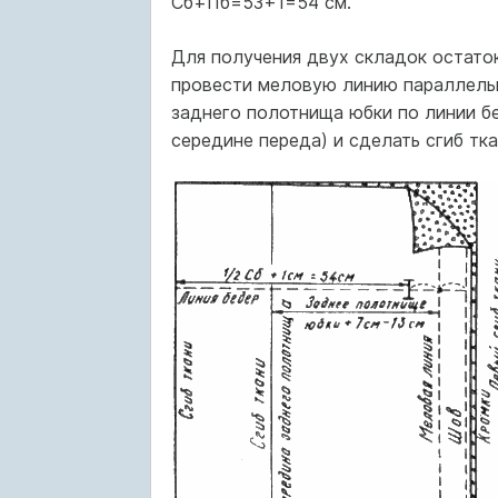
Сб+Пб=53+1=54 см.
Для получения двух складок остаток
провести меловую линию параллельн
заднего полотнища юбки по линии б
середине переда) и сделать сгиб тк