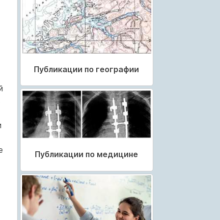
Публикации по географии
й
ь
и
е
Публикации по медицине