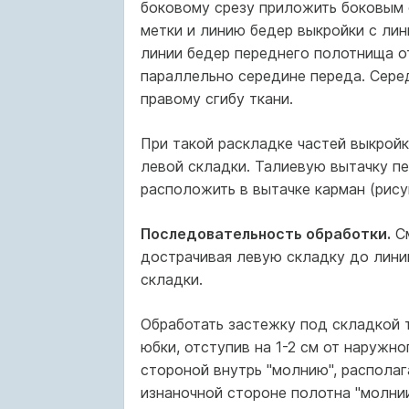
боковому срезу приложить боковым 
метки и линию бедер выкройки с лин
линии бедер переднего полотнища от
параллельно середине переда. Сере
правому сгибу ткани.
При такой раскладке частей выкройк
левой складки. Талиевую вытачку п
расположить в вытачке карман (рису
Последовательность обработки.
См
дострачивая левую складку до лини
складки.
Обработать застежку под складкой т
юбки, отступив на 1-2 см от наружн
стороной внутрь "молнию", располаг
изнаночной стороне полотна "молнии