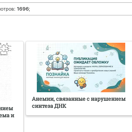
мотров:
1696
;
Анемии, связанные с нарушением
синтеза ДНК
ением
ема и