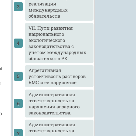
реализации
международных
обязательств
VII. Пути развития
национального
экологического
законодательства с
учётом международных
обязательств РК
ы
Агрегативная
устойчивость растворов
ВМС и ее нарушение
о
Административная
ответственность за
нарушения аграрного
законодательства.
о
Административная
ответственность за