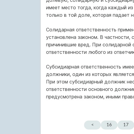
долевую, солидарную и субсидиарную
имеет место тогда, когда каждый и
только в той доле, которая падает 
Солидарная ответственность примен
установлена законом. В частности,
причинившие вред. При солидарной 
ответственности любого из ответчико
Субсидиарная ответственность имеет
должники, один из которых являетс
При этом субсидиарный должник нес
ответственности основного должник
предусмотрена законом, иными прав
<
16
17