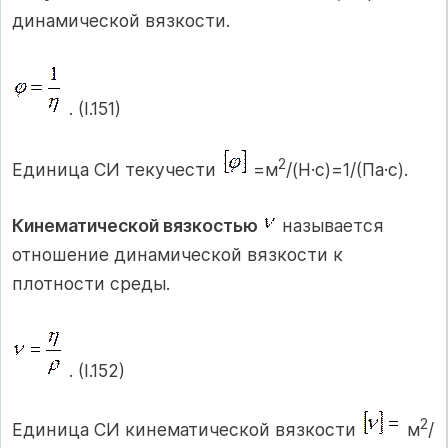
динамической вязкости.
. (I.151)
2
Единица СИ текучести
=м
/(Н·с)=1/(Па·с).
Кинематической вязкостью
называется
отношение динамической вязкости к
плотности среды.
. (I.152)
2
Единица СИ кинематической вязкости
м
/