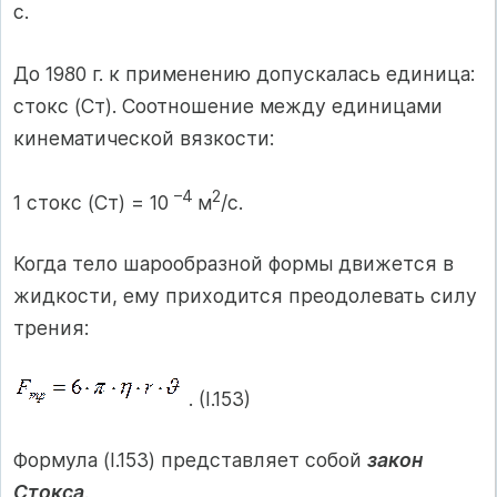
с.
До 1980 г. к применению допускалась единица:
стокс (Ст). Соотношение между единицами
кинематической вязкости:
–4
2
1 стокс (Ст) = 10
м
/с.
Когда тело шарообразной формы движется в
жидкости, ему приходится преодолевать силу
трения:
. (I.153)
Формула (I.153) представляет собой
закон
Стокса
.