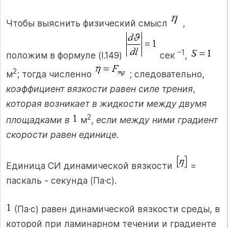
Чтобы выяснить физический смысл
,
–1
положим в формуле (I.149)
сек
,
2
м
; тогда численно
; следовательно,
коэффициент вязкости равен силе трения
,
которая возникает в жидкости между двумя
2
площадками в
м
,
если между ними градиент
скорости равен единице
.
Единица СИ динамической вязкости
=
паскаль - секунда (Па·с).
(Па·с) равен динамической вязкости среды, в
которой при ламинарном течении и градиенте