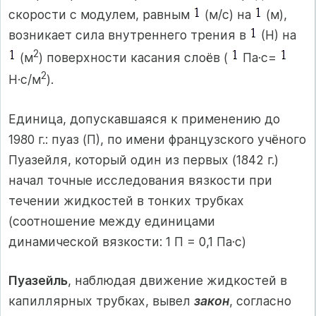
скорости с модулем, равным
(м/с) на
(м),
возникает сила внутреннего трения в
(Н) на
2
(м
) поверхности касания слоёв (
Па·с=
2
Н·с/м
).
Единица, допускавшаяся к применению до
1980 г.: пуаз (П), по имени французского учёного
Пуазейля, который один из первых (1842 г.)
начал точные исследования вязкости при
течении жидкостей в тонких трубках
(соотношение между единицами
динамической вязкости: 1 П = 0,1 Па·с)
Пуазейль
, наблюдая движение жидкостей в
капиллярных трубках, вывел
закон
, согласно