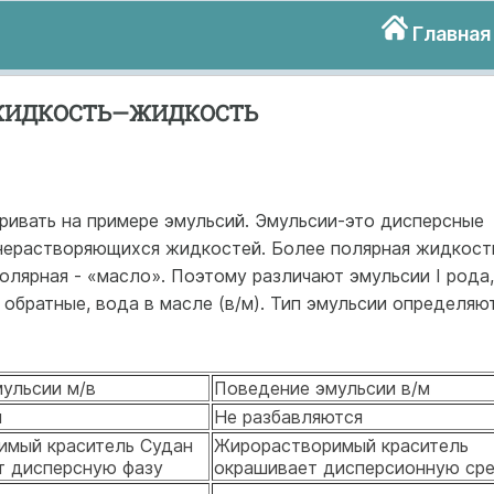
Главная
 ЖИДКОСТЬ—ЖИДКОСТЬ
ривать на примере эмульсий. Эмульсии-это дисперсные
нерастворяющихся жидкостей. Более полярная жидкост
олярная - «масло». Поэтому различают эмульсии I рода,
а, обратные, вода в масле (в/м). Тип эмульсии определяю
ульсии м/в
Поведение эмульсии в/м
я
Не разбавляются
имый краситель Судан
Жирорастворимый краситель
ет дисперсную фазу
окрашивает дисперсионную ср