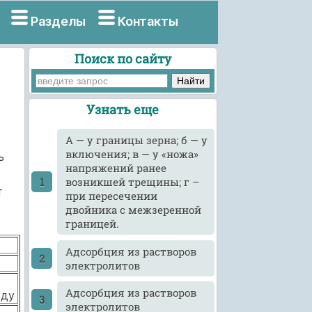
Разделы
Контакты
Поиск по сайту
Узнать еще
А — у границы зерна; б — у
включения; в — у «ножа»
ь
напряжений ранее
возникшей трещины; г –
т
при пересечении
двойника с межзеренной
границей.
Адсорбция из растворов
электролитов
Адсорбция из растворов
еду
электролитов