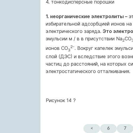
4. тонкодисперсные порошки
1. неорганические электролиты –
эт
избирательной адсорбцией ионов на 
электрического заряда.
Это электр
эмульсии м / в в присутствии Na
СО
2
2-
ионов СО
. Вокруг капелек эмульс
3
слой (ДЭС) и вследствие этого воз
частиц до расстояний, на которых 
электростатического отталкивания.
Рисунок 14 ?
<
6
7