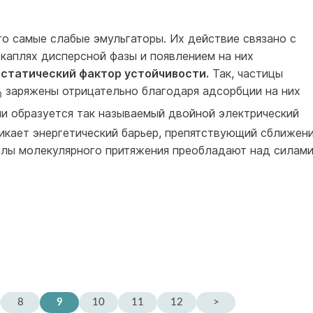
о самые слабые эмульгаторы. Их действие связано с
каплях дисперсной фазы и появлением на них
остатический фактор устойчивости.
Так, частицы
заряжены отрицательно благодаря адсорбции на них
3
ии образуется так называемый двойной электрический
никает энергетический барьер, препятствующий сближен
силы молекулярного притяжения преобладают над силам
8
9
10
11
12
>