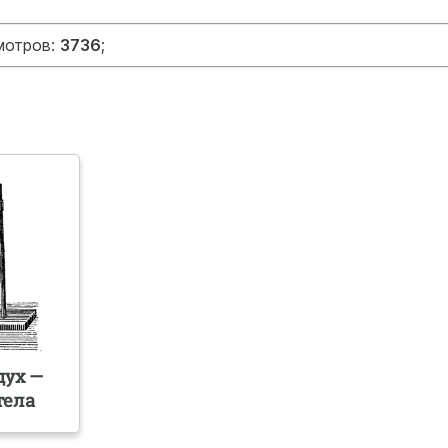
мотров:
3736
;
дух —
тела