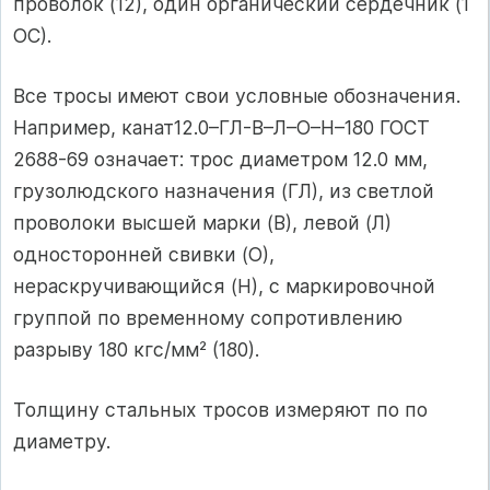
проволок (12), один органический сердечник (1
ОС).
Все тросы имеют свои условные обозначения.
Например, канат12.0–ГЛ-В–Л–О–Н–180 ГОСТ
2688-69 означает: трос диаметром 12.0 мм,
грузолюдского назначения (ГЛ), из светлой
проволоки высшей марки (В), левой (Л)
односторонней свивки (О),
нераскручивающийся (Н), с маркировочной
группой по временному сопротивлению
разрыву 180 кгс/мм² (180).
Толщину стальных тросов измеряют по по
диаметру.