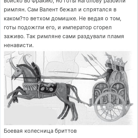
войско во Фракию, но готы наголову разбили
римлян. Сам Валент бежал и спрятался в
каком?то ветхом домишке. Не ведая о том,
готы подожгли его, и император сгорел
заживо. Так римляне сами раздували пламя
ненависти.
Боевая колесница бриттов