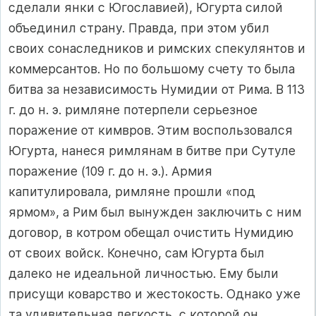
сделали янки с Югославией), Югурта силой
объединил страну. Правда, при этом убил
своих сонаследников и римских спекулянтов и
коммерсантов. Но по большому счету то была
битва за независимость Нумидии от Рима. В 113
г. до н. э. римляне потерпели серьезное
поражение от кимвров. Этим воспользовался
Югурта, нанеся римлянам в битве при Сутуле
поражение (109 г. до н. э.). Армия
капитулировала, римляне прошли «под
ярмом», а Рим был вынужден заключить с ним
договор, в котром обещал очистить Нумидию
от своих войск. Конечно, сам Югурта был
далеко не идеальной личностью. Ему были
присущи коварство и жестокость. Однако уже
та удивительная легкость, с которой он