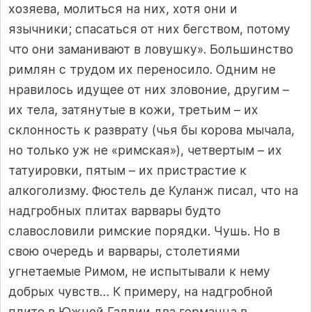
хозяева, молиться на них, хотя они и
язычники; спасаться от них бегством, потому
что они заманивают в ловушку». Большинство
римлян с трудом их переносило. Одним не
нравилось идущее от них зловоние, другим –
их тела, затянутые в кожи, третьим – их
склонность к разврату (чья бы корова мычала,
но только уж не «римская»), четвертым – их
татуировки, пятым – их пристрастие к
алкоголизму. Фюстель де Куланж писал, что на
надгробных плитах варвары будто
славословили римские порядки. Чушь. Но в
свою очередь и варвары, столетиями
угнетаемые Римом, не испытывали к нему
добрых чувств… К примеру, на надгробной
плите в Южной Галлии два германца в