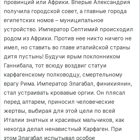
провинций или Африки. Вперые Александрия
получила городской совет, а главные города
египетских номов – муниципальное
устройство. Император Септимий происходил
родом из Африки. Против нее никто ничего не
имел, но ставить во главе италийской страны
дитя пустынь! Будучи ярым поклонником
Ганнибала, тот всюду воздвиг статуи
карфагенскому полководцу, смертельному
врагу Рима. Император Элагабал, финикиянин,
стал устраивать кровавые оргии. Он плясал
перед алтарем, приносил человеческие
жертвы, выбирая для этой цели по всей
Италии знатных и красивых мальчиков, как
некогда делал ненавистный Карфаген. При
этом Элагабал испытывал особое