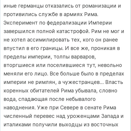
иные германцы отказались от романизации и
противились службе в армиях Рима.
Эксперимент по федерализации Империи
завершился полной катастрофой. Рим не мог и
не хотел ассимилировать тех, кого он ранее
впустил в его границы. И все же, проникая в
пределы империи, толпы варваров,
вторгшиеся или поселившиеся тут, невольно
меняли его лицо. Все больше было в пределах
империи не римлян, а чужестранцев… Власть
коренных обитателей Рима убывала, словно
вода, спадающая после небывалого
наводнения. Уже при Севере в сенате Рима
численный перевес над уроженцами Запада и
италиками получили выходцы из восточных