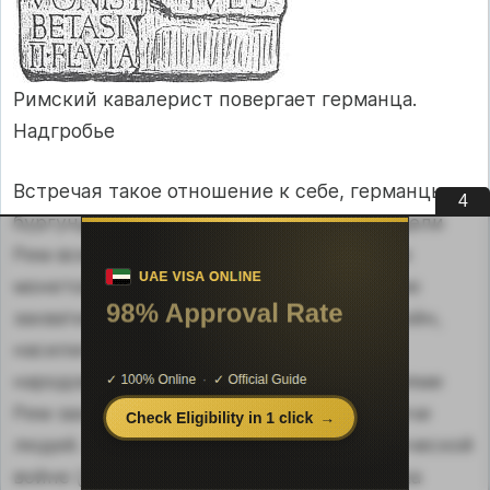
Римский кавалерист повергает германца.
Надгробье
Встречая такое отношение к себе, германцы и
3
бургундцы, галлы, готы и гунны ненавидели
Рим всем сердцем и платили ему той же
монетой. В итоге у племен зрело желание
захватить Рим и разрушить это гнездо войн,
насилия, ненависти и грабежа. Чувства
народов Европы можно понять. Столетиями
Рим захватывал и порабощал сотни тысячи
людей. Хёфлинг отмечает, что в 1?й Пунической
войне (264–241 гг. до н. э.) римские войска