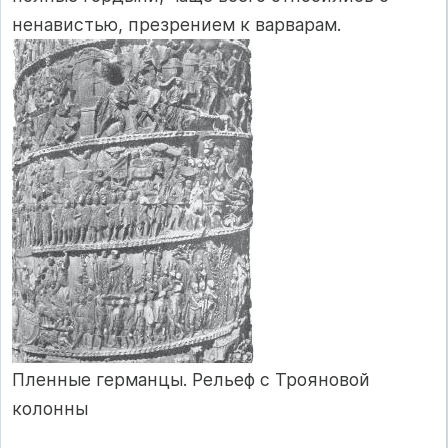
ненавистью, презрением к варварам.
Пленные германцы. Рельеф с Трояновой
колонны