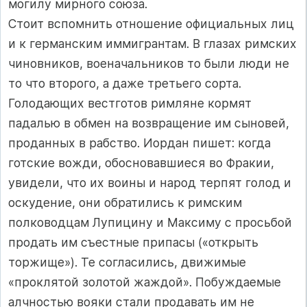
могилу мирного союза.
Стоит вспомнить отношение официальных лиц
и к германским иммигрантам. В глазах римских
чиновников, военачальников то были люди не
то что второго, а даже третьего сорта.
Голодающих вестготов римляне кормят
падалью в обмен на возвращение им сыновей,
проданных в рабство. Иордан пишет: когда
готские вожди, обосновавшиеся во Фракии,
увидели, что их воины и народ терпят голод и
оскудение, они обратились к римским
полководцам Лупицину и Максиму с просьбой
продать им съестные припасы («открыть
торжище»). Те согласились, движимые
«проклятой золотой жаждой». Побуждаемые
алчностью вояки стали продавать им не