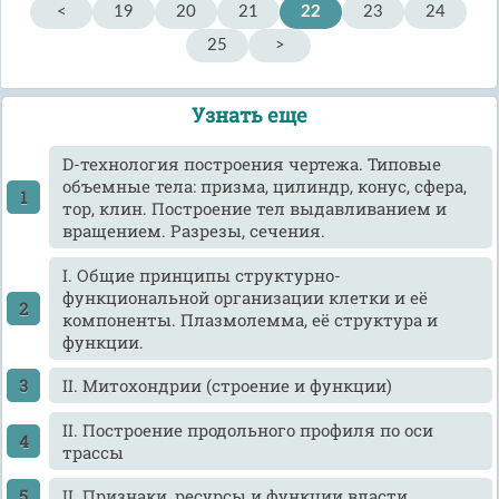
<
19
20
21
22
23
24
25
>
Узнать еще
D-технология построения чертежа. Типовые
объемные тела: призма, цилиндр, конус, сфера,
тор, клин. Построение тел выдавливанием и
вращением. Разрезы, сечения.
I. Общие принципы структурно-
функциональной организации клетки и её
компоненты. Плазмолемма, её структура и
функции.
II. Митохондрии (строение и функции)
II. Построение продольного профиля по оси
трассы
II. Признаки, ресурсы и функции власти.