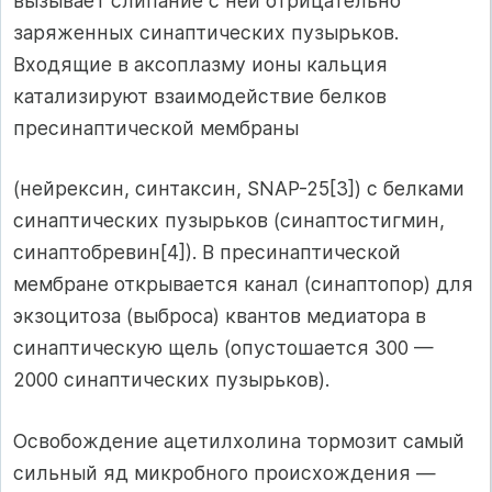
вызывает слипание с ней отрицательно
заряженных синаптических пузырьков.
Входящие в аксоплазму ионы кальция
катализируют взаимодействие белков
пресинаптической мембраны
(нейрексин, синтаксин, SNAP-25[3]) с белками
синаптических пузырьков (синаптостигмин,
синаптобревин[4]). В пресинаптической
мембране открывается канал (синаптопор) для
экзоцитоза (выброса) квантов медиатора в
синаптическую щель (опустошается 300 —
2000 синаптических пузырьков).
Освобождение ацетилхолина тормозит самый
сильный яд микробного происхождения —