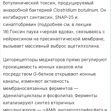
ботулинический токсин, продуцируемый
анаэробной бактерией
Clostridium botulinum.
Он
ингибирует синтаксин, SNAP-25 и
синаптобревин (подробнее см. в лекции
18).Токсин паука «черная вдова», связываясь с
нейрексином на пресинаптической мембране,
вызывает массивный выброс ацетилхолина.
Циторецепторы медиаторов прямо регулируют
проницаемость ионных каналов или
посредством
G
-белков открывают ионные
каналы, изменяют активность
мембраносвязанных ферментов —
аденилатциклазы и фосфолипаз. Ферменты
катализируют синтез вторичных
мессенджеров — цАМФ, инозитолтрифосфата и