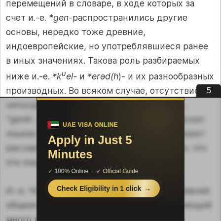
перемещений в словаре, в ходе которых за
счет и.-е.
*gen-
распространились другие
основы, нередко тоже древние,
индоевропейские, но употреблявшиеся ранее
в иных значениях. Такова роль разбираемых
u
ниже и.-е.
*k
el-
и
*erəd(h
)- и их разнообразных
производных. Во всяком случае, отсутствие
4
непосредственных рефлексов и.-е.
*gеп-,
*gепē-, *gепə-
в некоторых индоевропейских
языках (в частности, в славянском) не может
рассматриваться как свидетельство того, что
эти языки никогда не знали корня
*gen-.
и
И.-е.
*k
el-, *kel-
представляет собой древний
общеиндоевропейский корень, объединяющий
много разнообразных значений. Разница