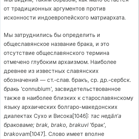
от традиционных аргументов против
исконности индоевропейского матриархата.
Мы затруднились бы определить и
общеславянское название брака, и это
отсутствие общеславянского термина
отмечено глубоким архаизмом. Наиболее
древнее из известных славянских
обозначений — ст.-слав. бракъ, ср. др.-сербск.
бракь
'connubium', засвидетельствованное
также в наиболее близких к старославянскому
языку архаических болгаро-македонских
диалектах Сухо и Висока[1046]:
тас недäл'а
браковаме; brak, brako, brakuvi
'брак',
brakovam
[1047]
.
Слово имеет вполне