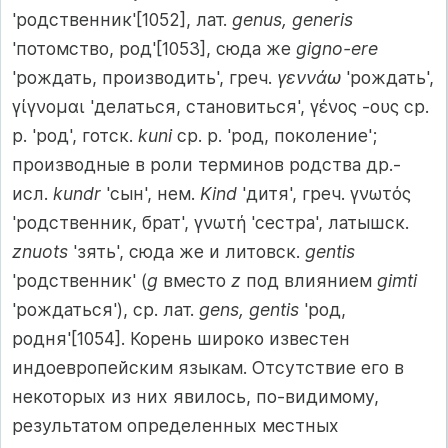
'родственник'[1052], лат.
genus, generis
'потомство, род'[1053], сюда же
gigno-ere
'рождать, производить', греч.
γεννάω
'рождать',
γίγνομαι 'делаться, становиться', γένος -ους ср.
р. 'род', готск.
kuni
ср. р. 'род, поколение';
производные в роли терминов родства др.-
исл.
kundr
'сын', нем.
Kind
'дитя', греч. γνωτός
'родственник, брат', γνωτή 'сестра', латышск.
znuots
'зять', сюда же и литовск.
gentis
'родственник' (
g
вместо
z
под влиянием
gimti
'рождаться'), ср. лат.
gens, gentis
'род,
родня'[1054]. Корень широко известен
индоевропейским языкам. Отсутствие его в
некоторых из них явилось, по-видимому,
результатом определенных местных