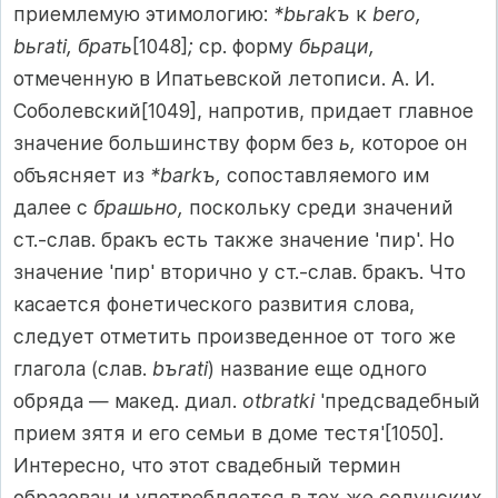
приемлемую этимологию:
*bьrakъ
к
bero,
bьrati, брать
[1048]
;
ср. форму
бьраци,
отмеченную в Ипатьевской летописи. А. И.
Соболевский[1049], напротив, придает главное
значение большинству форм без
ь,
которое он
объясняет из
*barkъ,
сопоставляемого им
далее с
брашьно,
поскольку среди значений
ст.-слав. бракъ есть также значение 'пир'. Но
значение 'пир' вторично у ст.-слав. бракъ. Что
касается фонетического развития слова,
следует отметить произведенное от того же
глагола (слав.
bъrati
) название еще одного
обряда — макед. диал.
otbratki
'предсвадебный
прием зятя и его семьи в доме тестя'[1050].
Интересно, что этот свадебный термин
образован и употребляется в тех же солунских