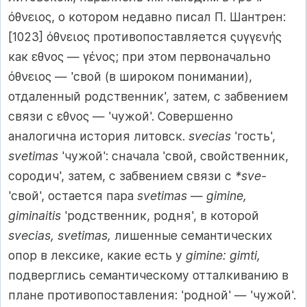
όθνειος, о котором недавно писал П. Шантрен:
[1023] όθνειος противопоставляется ςυγγενής
как εθνος — γένος; при этом первоначально
όθνειος — 'свой (в широком понимании),
отдаленный родственник', затем, с забвением
связи с εθνος — 'чужой'. Совершенно
аналогична история литовск.
svecias
'гость',
svetimas
'чужой': сначала 'свой, свойственник,
сородич', затем, с забвением связи с
*sve-
'свой', остается пара
svetimas — gimine,
giminaitis
'родственник, родня', в которой
svecias, svetimas,
лишенные семантических
опор в лексике, какие есть у
gimine: gimti,
подверглись семантическому отталкиванию в
плане противопоставления: 'родной' — 'чужой'.