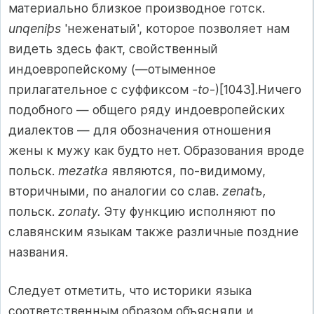
материально близкое производное готск.
unqeniþs
'неженатый', которое позволяет нам
видеть здесь факт, свойственный
индоевропейскому (—отыменное
прилагательное с суффиксом
-to
-)[1043].Ничего
подобного — общего ряду индоевропейских
диалектов — для обозначения отношения
жены к мужу как будто нет. Образования вроде
польск.
mezatka
являются, по-видимому,
вторичными, по аналогии со слав.
zenatъ,
польск.
zonaty.
Эту функцию исполняют по
славянским языкам также различные поздние
названия.
Следует отметить, что историки языка
соответственным образом объясняли и