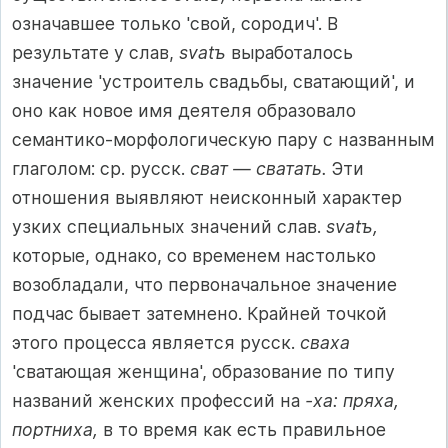
означавшее только 'свой, сородич'. В
результате у слав,
svatъ
выработалось
значение 'устроитель свадьбы, сватающий', и
оно как новое имя деятеля образовало
семантико-морфологическую пару с названным
глаголом: ср. русск.
сват — сватать.
Эти
отношения выявляют неисконный характер
узких специальных значений слав.
svatъ,
которые, однако, со временем настолько
возобладали, что первоначальное значение
подчас бывает затемнено. Крайней точкой
этого процесса является русск.
сваха
'сватающая женщина', образование по типу
названий женских профессий на
-ха: пряха,
портниха,
в то время как есть правильное