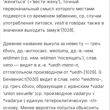
'жениться' (='вести жену'), точный
первоначальный смысл которого местами
подвергся со временем забвению, ср. случаи
употребления литовск.
vesti
в говорах также в
значении выходить замуж'[1028].
Древнее название выкупа за невесту — греч.
έδνον, др.-англосакс.
weotuma,
др.-в.-нем.
widimen
(ср. нем.
widmen
'посвящать'), слав.
veno —
видят в и.-е.
*uedh-meno-n,
отглагольном производном от
*uedh-
[1029]
.
Э.
Бенвенист[1030] видит в слав.
veno *wedhno-
,
ср. греч. έδνον, образующее с иранским
*vadar
'union sexuelle' (ср. производное
vadairyu <
*vadarya
-) единую гетероклитическую
-r/n-
основу
.
Менее вероятна попытка объяснить