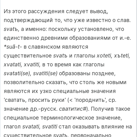
Из этого рассуждения следует вывод,
подтверждающий то, что уже известно о слав.
svatъ,
а именно: поскольку установлено, что
единственно древними образованиями от и.-е.
*suā-t-
в славянском являются
существительное
svatъ
и глаголы
xoteti, xъteti,
xvatati, xvatiti,
в то время как глаголы
svatati(se), svatiti(se)
образованы позднее,
позволительно сказать, что столь же новыми
являются их узко специальные значения
'сватать, просить руки' (< 'породнить', ср.
значение др.-русск.
сватитис#
). Получив такое
специальное терминологическое значение,
глагол
svatati, svatiti
стал оказывать влияние на
существительное
svatъ,
первоначально