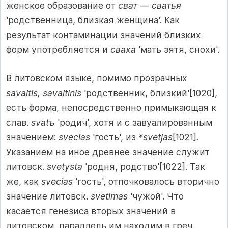
женское образование от
сват — сватья
'родственница, близкая женщина'. Как
результат контаминации значений близких
форм употребляется и
сваха
'мать зятя, снохи'.
В литовском языке, помимо прозрачных
savaitis, savaitinis
'родственник, близкий'[1020],
есть форма, непосредственно примыкающая к
слав.
svatъ
'родич', хотя и с завуалированным
значением:
svecias
'гость', из
*svetjas
[1021]
.
Указанием на иное древнее значение служит
литовск.
svetysta
'родня, родство'[1022]. Так
же, как
svecias
'гость', отпочковалось вторично
значение литовск.
svetimas
'чужой'. Что
касается генезиса вторых значений в
литовском, параллель им находим в греч.