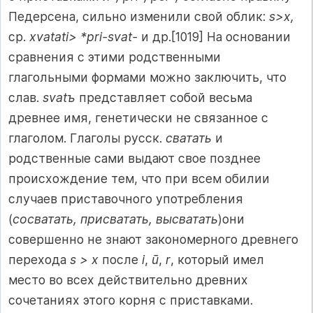
Педерсена, сильно изменили свой облик:
s>x,
ср.
xvatati> *pri-svat-
и др.[1019] На основании
сравнения с этими родственными
глагольными формами можно заключить, что
слав.
svatъ
представляет собой весьма
древнее имя, генетически не связанное с
глаголом. Глаголы русск.
сватать
и
родственные сами выдают свое позднее
происхождение тем, что при всем обилии
случаев приставочного употребления
(
сосватать, присватать, высватать
)они
совершенно не знают закономерного древнего
перехода
s > x
после
i
,
ū
,
r
, который имел
место во всех действительно древних
сочетаниях этого корня с приставками.