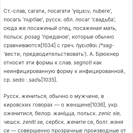
Ст.-слав, сагати, посагати 'γαμειν, nubere',
посагъ 'nuptiae', русск. обл.
посаг
'свадьба',
сюда же
посаженый отец, посаженая мать,
польск.
posag
'приданое', которые обычно
сравниваются[1034] с греч. ήγεισθαι
(*sag-
'вести, предводительствовать'). А. Брюкнер
относит эти формы к слав.
segnoti
как
неинфицированную форму к инфицированной,
ср.
sedo
:
sadъ
[1035]
.
Русск.
жениться,
обычно о мужчине, в
кировских говорах — о женщине[1036], укр.
оженитися,
белор.
жанiцца,
польск.
zenic sie,
чешcк.
zeniti se,
сербск.
женити
се, болг.
женя
се —
совершенно прозрачные производные от