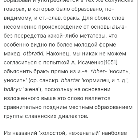
говорах, в которых было образовано, по-
видимому, и ст.-слав. бракъ. Для обоих слов
несомненно происхождение от основы
bъra-
без посредства какой-либо метатезы, что
особенно видно по более молодой форме
макед.
otbratki.
Наконец, мы никак не можем
согласиться с попыткой А. Исаченко[1051]
объяснить бракъ прямо из и.-е.
*bher-
'носить,
уносить' (ср. санскр.
bhartar
'кормилец и т. д.',
bhāryu
'жена'), поскольку на основании
изложенного выше это слово является
сравнительно поздним местным образованием
группы славянских диалектов.
Из названий 'холостой, неженатый' наиболее