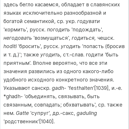
здесь бегло касаемся, обладает в славянских
языках исключительно разнообразной и
богатой семантикой, ср. укр.
годувати
'кормить', русск.
погодить
'подождать',
негодовать
'возмущаться',
годиться,
чешск.
hoditi
'бросить', русск.
угодить
'попасть (бросив
и т. д.)'; также
угодить,
ст.-слав. годити 'быть
приятным'. Вполне вероятно, что все эти
значения развились из одного какого-либо
удобного исходного конкретного значения.
Указывают санскр.
gadh-
'festhalten'[1039], и.-е.
*ghadh- 'объединять, связывать, быть
связанным, совпадать; обхватывать', ср. также
нем.
Gatte
'супруг', др.-сакс,
gaduling
'родственник'[1040].