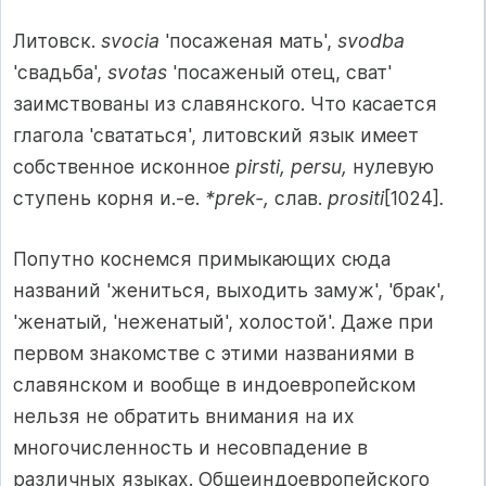
Литовск.
svocia
'посаженая мать',
svodba
'свадьба',
svotas
'посаженый отец, сват'
заимствованы из славянского. Что касается
глагола 'свататься', литовский язык имеет
собственное исконное
pirsti, persu,
нулевую
ступень корня и.-е.
*prek-,
слав.
prositi
[1024]
.
Попутно коснемся примыкающих сюда
названий 'жениться, выходить замуж', 'брак',
'женатый, 'неженатый', холостой'. Даже при
первом знакомстве с этими названиями в
славянском и вообще в индоевропейском
нельзя не обратить внимания на их
многочисленность и несовпадение в
различных языках. Общеиндоевропейского