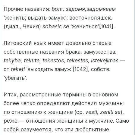
Прочие названия: болг.
задомя,задомявам
'женить; выдать замуж'; восточноляшск.
(диал., Чехия)
sobasic se
'жениться'[1041].
Литовский язык имеет довольно старые
собственные названия брака, замужества:
tekyba, tekute, tekestos, tekestes, istekejimas —
от
teketi
'выходить замуж'[1042], собств.
'убегать'.
Итак, рассмотренные термины в основном
более четко определяют действия мужчины
по отношению к женщине (ср.
vesti, zeniti se
),
реже — отношения женщины к мужчине. Само
собой разумеется, что эти любопытные