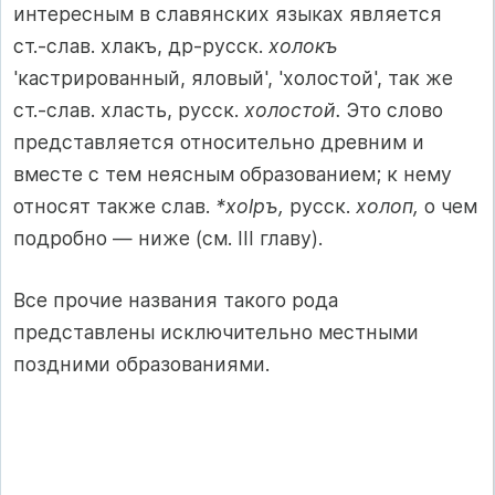
интересным в славянских языках является
ст.-слав. хлакъ, др-русск.
холокъ
'кастрированный, яловый', 'холостой', так же
ст.-слав. хласть, русск.
холостой.
Это слово
представляется относительно древним и
вместе с тем неясным образованием; к нему
относят также слав.
*хоlpъ,
русск.
холоп,
о чем
подробно — ниже (см. III главу).
Все прочие названия такого рода
представлены исключительно местными
поздними образованиями.