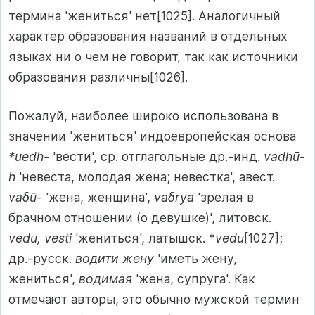
термина 'жениться' нет[1025]. Аналогичный
характер образования названий в отдельных
языках ни о чем не говорит, так как источники
образования различны[1026].
Пожалуй, наиболее широко использована в
значении 'жениться' индоевропейская основа
*uedh-
'вести', ср. отглагольные др.-инд.
vadhū-
h
'невеста, молодая жена; невестка', авест.
vaδū-
'жена, женщина',
vaδrya
'зрелая в
брачном отношении (о девушке)', литовск.
vedu, vesti
'жениться', латышск. *
vedu
[1027];
др.-русск.
водити жену
'иметь жену,
жениться',
водимая
'жена, супруга'. Как
отмечают авторы, это обычно мужской термин