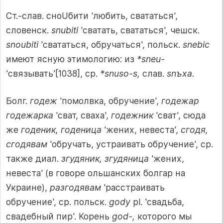
Ст.-слав. сноUбити 'любить, свататься',
словенск.
snubiti
'сватать, свататься', чешск.
snoubiti
'свататься, обручаться', польск.
snebic
имеют ясную этимологию: из
*sneu-
'связывать'[1038], ср.
*snuso-s,
слав.
snъxa.
Болг.
годеж
'помолвка, обручение',
годежар
годежарка
'сват, сваха',
годежник
'сват', сюда
же
годеник, годеница
'жених, невеста',
сгодя,
сгодявам
'обручать, устраивать обручение', ср.
также диал.
згудяник, згудяница
'жених,
невеста' (в говоре ольшанских болгар на
Украине),
разгодявам
'расстраивать
обручение', ср. польск.
gody
pl. 'свадьба,
свадебный пир'. Корень
god-,
которого мы