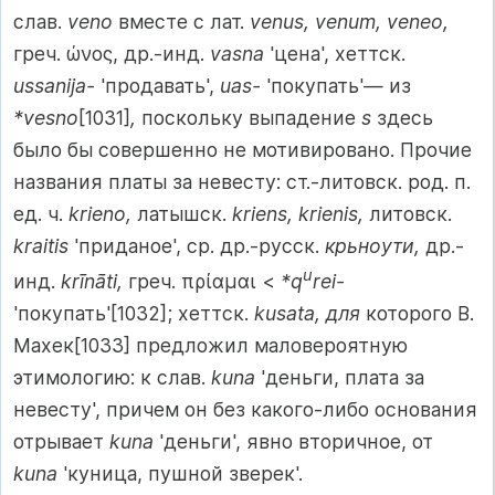
слав.
veno
вместе с лат.
venus, venum, veneo,
греч. ώνος, др.-инд.
vasna
'цена', хеттск.
ussanija-
'продавать',
uas-
'покупать'— из
*vesno
[1031]
,
поскольку выпадение
s
здесь
было бы совершенно не мотивировано. Прочие
названия платы за невесту: ст.-литовск. род. п.
ед. ч.
krieno,
латышск.
kriens, krienis,
литовск.
kraitis
'приданое', ср. др.-русск.
крьноути,
др.-
u
инд.
krīnāti,
греч. πρίαμαι <
*q
rei-
'покупать'[1032]; хеттск.
kusata, для
которого В.
Махек[1033] предложил маловероятную
этимологию: к слав.
kuna
'деньги, плата за
невесту', причем он без какого-либо основания
отрывает
kuna
'деньги', явно вторичное, от
kuna
'куница, пушной зверек'.