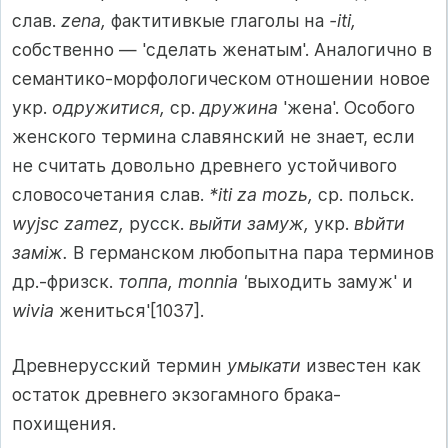
слав.
zena,
фактитивкые глаголы на
-iti,
собственно — 'сделать женатым'. Аналогично в
семантико-морфологическом отношении новое
укр.
одружитися,
ср.
дружина
'жена'. Особого
женского термина славянский не знает, если
не считать довольно древнего устойчивого
словосочетания слав.
*iti za mozь,
ср. польск.
wyjsc zamez,
русск.
выйти замуж,
укр.
вbйти
замiж.
В германском любопытна пара терминов
др.-фризск.
топпа, monnia '
выходить замуж' и
wivia
жениться'[1037].
Древнерусский термин
умыкати
известен как
остаток древнего экзогамного брака-
похищения.