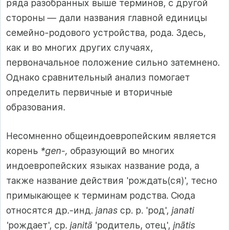
ряда разобранных выше терминов, с другой
стороны — дали названия главной единицы
семейно-родового устройства, рода. Здесь,
как и во многих других случаях,
первоначальное положение сильно затемнено.
Однако сравнительный анализ помогает
определить первичные и вторичные
образования.
Несомненно общеиндоевропейским является
корень
*gen-,
образующий во многих
индоевропейских языках название рода, а
также название действия 'рождать(ся)', тесно
примыкающее к терминам родства. Сюда
относятся др.-инд.
janas
ср. р. 'род',
janati
'
рождает', ср.
janitā
'родитель, отец',
jnātis