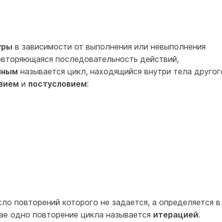
уры
в зависимости от выполнения или невыполнения
овторяющаяся последовательность действий,
нным
называется цикл, находящийся внутри тела другог
вием
и
постусловием
:
сло повторений которого не задается, а определяется в
чае одно повторение цикла называется
итерацией
.