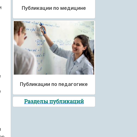
и
Публикации по медицине
е
Публикации по педагогике
е
Разделы публикаций
я
ор