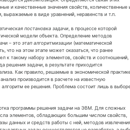
нные и качественные значения свойств, количественные 
 выражаемые в виде уравнений, неравенств и т.п.
тическая постановка задачи
, в процессе которой
тической модели объекта. Определение методов
ачи – это
этап алгоритмизации
(математической
ь, что на этом этапе может оказаться, что ранее
ел к такому набору элементов, свойств и соотношений,
а решения задачи, в результате приходится
ализа. Как правило, решаемые в экономической практик
анализ производится в расчете на известную
 алгоритм ее решения. Проблема состоит лишь в выбор
отка программы решения задачи на ЭВМ. Для сложных
исла элементов, обладающих большим числом свойств,
азы данных и средств работы с ней, методов извлечени
тандартных задач осуществляется не разработка, а выб