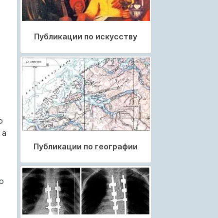
Публикации по искусству
о
 а
Публикации по географии
о