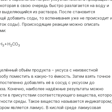
 которая в свою очередь быстро разлагается на воду и
м выделяющийся из раствора. После становится
ещё добавить соды, то вспенивания уже не происходит 
ток соды). Происходящие реакции можно описать
ми:
H
+H
CO
3
2
3
делённый объём продукта – уксуса с неизвестной
робу поместить в какую-то ёмкость. Затем взять точное
 постепенно добавлять её в сосуд с уксусом до
аза. Конечно, наиболее надёжные результаты можно
ести в присутствии соответствующего вещества, которо
тности среды. Такое вещество называется индикатором;
ором является лакмус. В кислой среде лакмусовая