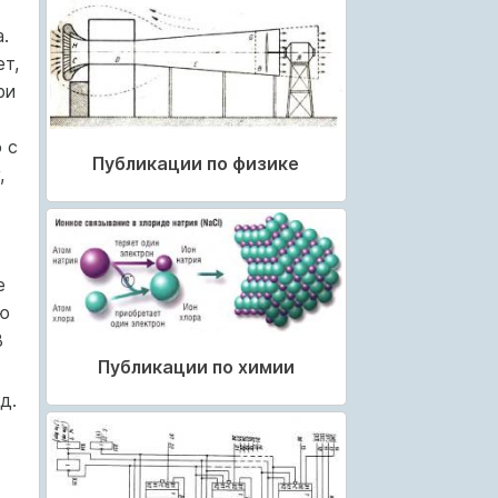
.
т,
ри
 с
Публикации по физике
,
е
ю
В
Публикации по химии
д.