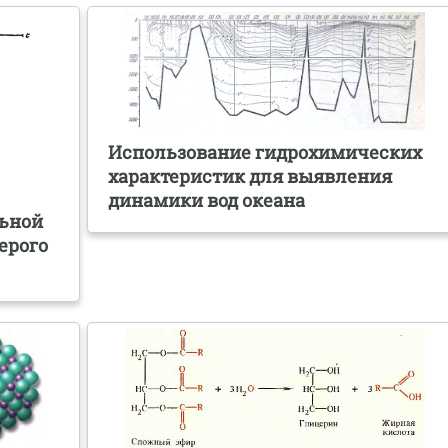
Использование гидрохимических
характеристик для выявления
динамики вод океана
льной
ерого