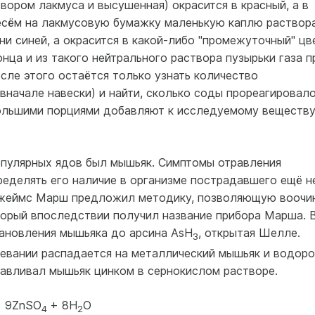
вором лакмуса и высушенная) окрасится в красный, а в
несём на лакмусовую бумажку маленькую каплю раствора
ни синей, а окрасится в какой-либо "промежуточный" цве
нца и из такого нейтрального раствора пузырьки газа п
сле этого остаётся только узнать количество
вначале навески) и найти, сколько соды прореагировало
большими порциями добавляют к исследуемому веществу
популярных ядов был мышьяк. Симптомы отравления
ределять его наличие в организме пострадавшего ещё н
к Джеймс Марш предложил методику, позволяющую воочи
оторый впоследствии получил название прибора Марша. 
ановления мышьяка до арсина AsH
, открытая Шелле.
3
ревании распадается на металлический мышьяк и водоро
авливал мышьяк цинком в сернокислом растворе.
+ 9ZnSO
+ 8H
O
4
2