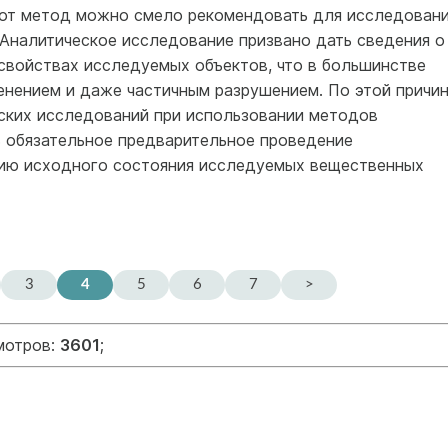
тот метод можно смело рекомендовать для исследован
 Аналитическое исследование призвано дать сведения о
 свойствах исследуемых объектов, что в большинстве
енением и даже частичным разрушением. По этой причи
ских исследований при использовании методов
ь обязательное предварительное проведение
цию исходного состояния исследуемых вещественных
3
4
5
6
7
>
мотров:
3601
;