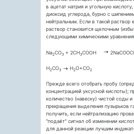
в ацетат натрия и угольную кислоту,
диоксид углерода, бурно с шипение
нейтральным. Если в такой раствор 
раствор становится щелочным (избы
следующими химическими уравнения
Na
CO
+ 2CH
COOH
2NaCOOC
2
3
3
H
CO
H
O+CO
2
3
2
2
Прежде всего отобрать пробу (опре
концентрацией уксусной кислоты); п
количество (навеску) чистой соды и
прекращения выделения пузырьков г
получить, если нейтрализацию пров
"подаёт" сигнал об изменении кисло
для данной реакции лучшим индикат