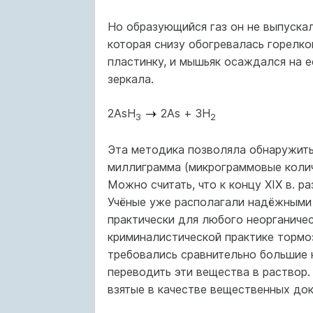
Но образующийся газ он не выпускал
которая снизу обогревалась горелк
пластинку, и мышьяк осаждался на 
зеркала.
2AsH
2As + 3H
3
2
Эта методика позволяла обнаружить
миллиграмма (микрограммовые колич
Можно считать, что к концу XIX в. 
Учёные уже располагали надёжными 
практически для любого неорганиче
криминалистической практике тормоз
требовались сравнительно большие к
переводить эти вещества в раствор
взятые в качестве вещественных док