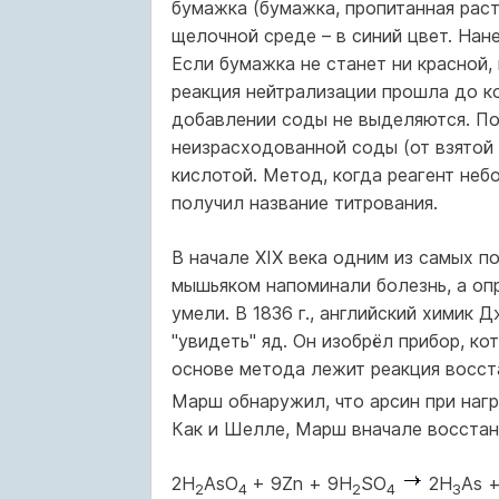
бумажка (бумажка, пропитанная раст
щелочной среде – в синий цвет. На
Если бумажка не станет ни красной, 
реакция нейтрализации прошла до ко
добавлении соды не выделяются. По
неизрасходованной соды (от взятой 
кислотой. Метод, когда реагент не
получил название титрования.
В начале XIX века одним из самых 
мышьяком напоминали болезнь, а оп
умели. В 1836 г., английский хими
"увидеть" яд. Он изобрёл прибор, к
основе метода лежит реакция восст
Марш обнаружил, что арсин при наг
Как и Шелле, Марш вначале восстан
2H
AsO
+ 9Zn + 9H
SO
2H
As 
2
4
2
4
3