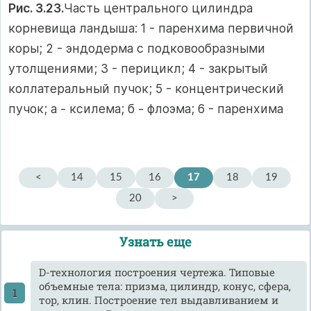
Рис. 3.23.
Часть центрального цилиндра
корневища ландыша: 1 - паренхима первичной
коры; 2 - эндодерма с подковообразными
утолщениями; 3 - перицикл; 4 - закрытый
коллатеральный пучок; 5 - концентрический
пучок; а - ксилема; б - флоэма; 6 - паренхима
<
14
15
16
17
18
19
20
>
Узнать еще
D-технология построения чертежа. Типовые
объемные тела: призма, цилиндр, конус, сфера,
тор, клин. Построение тел выдавливанием и