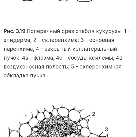
Рис. 3.19.
Поперечный срез стебля кукурузы: 1 -
эпидерма; 2 - склеренхима; 3 - основная
паренхима; 4 - закрытый коллатеральный
пучок: 4а - флоэма, 4б - сосуды ксилемы, 4в -
воздухоносная полость; 5 - склеренхимная
обкладка пучка