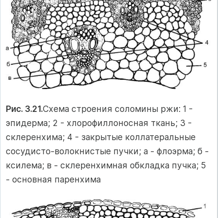
Рис. 3.21.
Схема строения соломины ржи: 1 -
эпидерма; 2 - хлорофиллоносная ткань; 3 -
склеренхима; 4 - закрытые коллатеральные
сосудисто-волокнистые пучки; а - флоэрма; б -
ксилема; в - склеренхимная обкладка пучка; 5
- основная паренхима