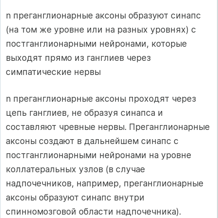
n преганглионарные аксоны образуют синапс
(на том же уровне или на разных уровнях) с
постганглионарными нейронами, которые
выходят прямо из ганглиев через
симпатические нервы
n преганглионарные аксоны проходят через
цепь ганглиев, не образуя синапса и
составляют чревные нервы. Преганглионарные
аксоны создают в дальнейшем синапс с
постганглионарными нейронами на уровне
коллатеральных узлов (в случае
надпочечников, например, преганглионарные
аксоны образуют синапс внутри
спинномозговой области надпочечника).