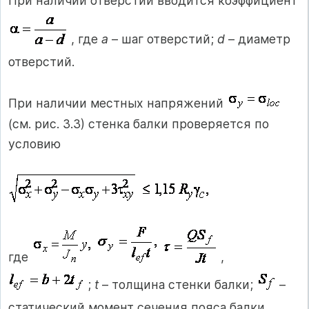
При наличии отверстий вводится коэффициент
, где
а
– шаг отверстий;
d
– диаметр
отверстий.
При наличии местных напряжений
(см. рис. 3.3) стенка балки проверяется по
условию
где
,
;
t
– толщина стенки балки;
–
статический момент сечения пояса балки