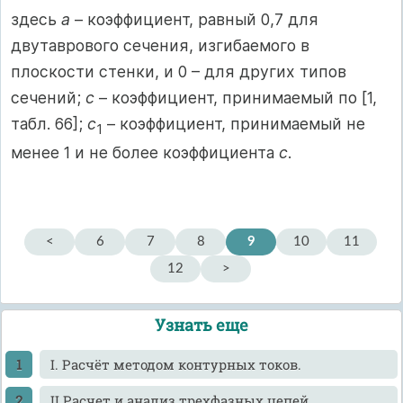
здесь
а
– коэффициент, равный 0,7 для
двутаврового сечения, изгибаемого в
плоскости стенки, и 0 – для других типов
сечений;
с
– коэффициент, принимаемый по [1,
табл. 66];
с
– коэффициент, принимаемый не
1
менее 1 и не более коэффициента
с
.
<
6
7
8
9
10
11
12
>
Узнать еще
I. Расчёт методом контурных токов.
II Расчет и анализ трехфазных цепей