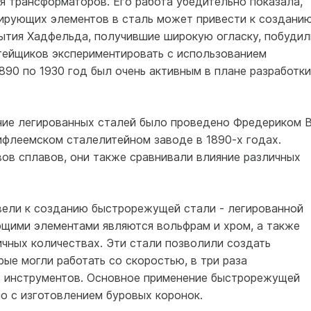
я трансформаторов. Его работа убедительно показала,
ирующих элементов в сталь может привести к создани
ытия Хадфельда, получившие широкую огласку, побудил
тейщиков экспериментировать с использованием
890 по 1930 год был очень активным в плане разработки
ие легированных сталей было проведено Фредериком В
флеемском сталелитейном заводе в 1890-х годах.
ов сплавов, они также сравнивали влияние различных
ели к созданию быстрорежущей стали - легированной
ющими элементами являются вольфрам и хром, а также
ичных количествах. Эти стали позволили создать
ые могли работать со скоростью, в три раза
инструментов. Основное применение быстрорежущей
о с изготовлением буровых коронок.