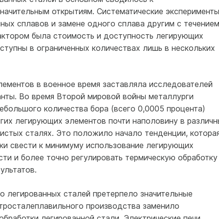
значительным открытиям. Систематические эксперимент
ных сплавов и замене одного сплава другим с течение
актором была стоимость и доступность легирующих
ступны в ограниченных количествах лишь в нескольких
лементов в военное время заставляла исследователей
анты. Во время Второй мировой войны металлурги
ебольшого количества бора (всего 0,0005 процента)
угих легирующих элементов почти наполовину в различн
истых сталях. Это положило начало тенденции, котора
ки свести к минимуму использование легирующих
ти и более точно регулировать термическую обработку
ультатов.
во легированных сталей претерпело значительные
ктросталеплавильного производства заменило
обработки легированной стали. Электрические печи