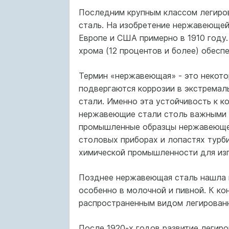
Последним крупным классом легиров
сталь. На изобретение нержавеющей
Европе и США примерно в 1910 году
хрома (12 процентов и более) обес
Термин «нержавеющая» - это некото
подвергаются коррозии в экстремаль
стали. Именно эта устойчивость к к
нержавеющие стали столь важными в
промышленные образцы нержавеющей 
столовых приборах и лопастях турби
химической промышленности для изг
Позднее нержавеющая сталь нашла 
особенно в молочной и пивной. К к
распространенным видом легированн
После 1920-х годов развитие легир