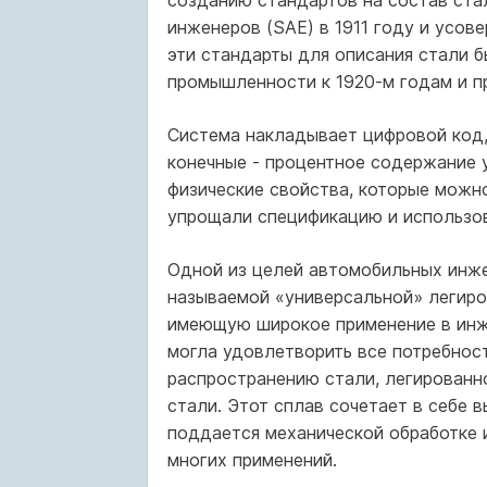
созданию стандартов на состав ст
инженеров (SAE) в 1911 году и усо
эти стандарты для описания стали б
промышленности к 1920-м годам и п
Система накладывает цифровой код, 
конечные - процентное содержание 
физические свойства, которые можно
упрощали спецификацию и использов
Одной из целей автомобильных инжен
называемой «универсальной» легиро
имеющую широкое применение в инже
могла удовлетворить все потребност
распространению стали, легирован
стали. Этот сплав сочетает в себе 
поддается механической обработке 
многих применений.