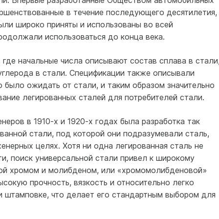
али. Впервые разработанные Обществом автомобильных
вершенствованные в течение последующего десятилетия,
ыли широко приняты и использованы во всей
родолжали использоваться до конца века.
где начальные числа описывают состав сплава в стали,
углерода в стали. Спецификации также описывали
 было ожидать от стали, и таким образом значительно
ание легированных сталей для потребителей стали.
еров в 1910-х и 1920-х годах была разработка так
ванной стали, под которой они подразумевали сталь,
нерных целях. Хотя ни одна легированная сталь не
и, поиск универсальной стали привел к широкому
ной хромом и молибденом, или «хромомолибденовой»
высокую прочность, вязкость и относительно легко
и штамповке, что делает его стандартным выбором для