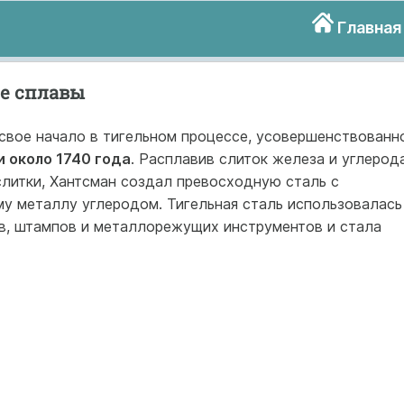
Главная
ие сплавы
 свое начало в тигельном процессе, усовершенствованн
 около 1740 года
. Расплавив слиток железа и углерод
 слитки, Хантсман создал превосходную сталь с
у металлу углеродом. Тигельная сталь использовалась
в, штампов и металлорежущих инструментов и стала