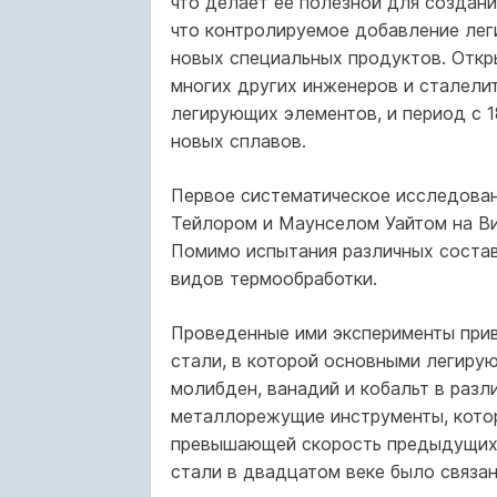
что делает ее полезной для создани
что контролируемое добавление лег
новых специальных продуктов. Откр
многих других инженеров и сталели
легирующих элементов, и период с 1
новых сплавов.
Первое систематическое исследован
Тейлором и Маунселом Уайтом на Ви
Помимо испытания различных состав
видов термообработки.
Проведенные ими эксперименты прив
стали, в которой основными легиру
молибден, ванадий и кобальт в разл
металлорежущие инструменты, котор
превышающей скорость предыдущих 
стали в двадцатом веке было связан