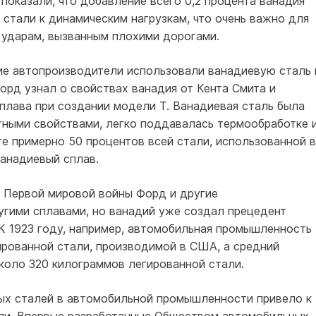
оказали, что добавление всего 0,2 процента ванадия
стали к динамическим нагрузкам, что очень важно для
ударам, вызванным плохими дорогами.
кие автопроизводители использовали ванадиевую сталь 
Форд узнал о свойствах ванадия от Кента Смита и
плава при создании модели Т. Ванадиевая сталь была
тными свойствами, легко поддавалась термообработке 
те примерно 50 процентов всей стали, использованной в
ванадиевый сплав.
е Первой мировой войны Форд и другие
угими сплавами, но ванадий уже создал прецедент
К 1923 году, например, автомобильная промышленность
ированной стали, производимой в США, а средний
коло 320 килограммов легированной стали.
ых сталей в автомобильной промышленности привело к