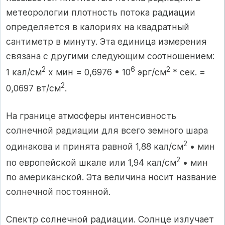
метеорологии плотность потока радиации
определяется в калориях на квадратный
сантиметр в минуту. Эта единица измерения
связана с другими следующим соотношением:
2
6
2
1 кал/см
х мин = 0,6976 • 10
эрг/см
* сек. =
2
0,0697 вт/см
.
На границе атмосферы интенсивность
солнечной радиации для всего земного шара
2
одинакова и принята равной 1,88 кал/см
• мин
2
по европейской шкале или 1,94 кал/см
• мин
по американской. Эта величина носит название
солнечной постоянной.
Спектр солнечной радиации. Солнце излучает