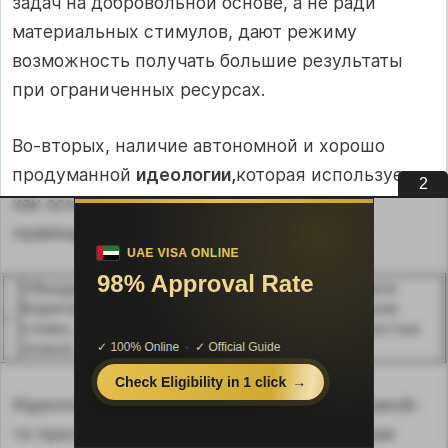
задач на добровольной основе, а не ради
материаль­ных стимулов, дают режиму
возможность получать большие результаты
при ограниченных ресурсах.
Во-вторых, наличие автономной и хорошо
продуманной
идеологии,
которая используется
1
как основа политики и легитимизации
правящей груп­пы/лидера/партии.
Объединяйтесь, товарищи, решительно и смело
боритесь за дело со­циализма. Любое дело или
слово, отклоняющееся от социализма, полностью
ложно. Мао Цзэдун (май 1957)
Идеология не сводится к составлению какой-
то программы, а опреде­ляет исторические