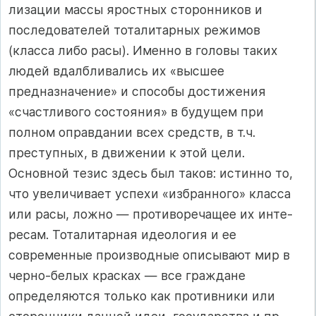
лизации массы яростных сторонников и
последова­телей тоталитарных режимов
(класса либо расы). Именно в головы таких
людей вдалбливались их «высшее
предназначение» и способы достижения
«счастливого состояния» в будущем при
полном оп­равдании всех средств, в т.ч.
преступных, в движе­нии к этой цели.
Основной тезис здесь был таков: истинно то,
что увеличивает успехи «избранного» класса
или расы, ложно — противоречащее их инте­
ресам. Тоталитарная идеология и ее
современные производные описывают мир в
черно-белых крас­ках — все граждане
определяются только как про­тивники или