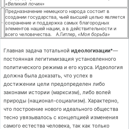
«Великий почин»
Предназначение немецкого народа состоит в
создании государства, чьей высшей целью является
сохранение и поддержка самых благо­родных
элементов нашей нации, а в действительности и
всего чело­вечества. А.Гитлер,
«Моя борьба»
Главная задача тотальной
идеологизации*
—
постоянная легитими­зация установленного
политического режима и его курса. Идеология
долж­на была доказать, что успех в
достижении цели предопределен либо
законами истории (марксизм), либо волей
природы (на­ционал-социализм). Характерно,
что построение нового идеального общества
тесно увязывалось с концепцией изменения
самого естества человека, так как только