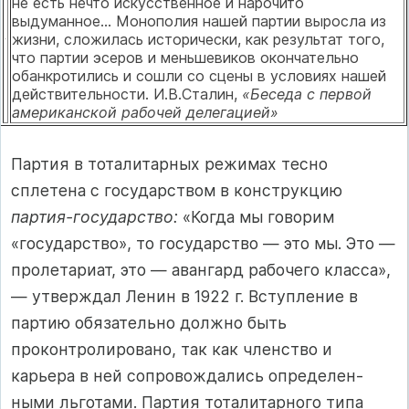
не есть нечто искусственное и на­рочито
выдуманное... Монополия нашей партии выросла из
жиз­ни, сложилась исторически, как результат того,
что партии эсеров и меньшевиков окончательно
обанкроти­лись и сошли со сцены в условиях на­шей
действительности. И.В.Сталин,
«Беседа с первой
американской рабочей делегацией»
Партия в тоталитарных режимах тес­но
сплетена с государством в конструкцию
партия-государство:
«Когда мы говорим
«государство», то государство — это мы. Это —
пролетариат, это — авангард рабо­чего класса»,
— утверждал Ленин в 1922 г. Вступление в
партию обязательно должно быть
проконтролировано, так как членство и
карьера в ней сопровождались определен­
ными льготами. Партия тоталитарного типа