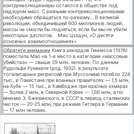
контрреволюционеры оста­ются в обществе под
надзором масс. С разными контрреволюционе­рами
необходимо обращаться по-разному... В великой
революции, объединившей 600 миллионов людей,
массы не смогли бы поднять­ся, если бы мы не убили
некоторых деспотов. Мао Цзэдун,
«О десяти
основных взаимоотношениях»
Обратите внимание
Книга рекордов Гиннесса (1978)
поместила Мао на 1-е место в кате­гории «массовые
убийства» — свыше 29 млн. человек. По данным
Рудольфа Руммеля
(род. 1932). в результате
тоталитарных репрессий при Муссолини погибло 224
тыс., в Пакистане при военных правителях — 1,5 млн,
на Кубе — 15 тыс., в Камбодже при красных кхмерах
— более 2 млн, в Северной Корее — 1,66 млн, а по
мнению 3. Бжезинского, в СССР в период сталинских
чисток — 20-25 млн, при режиме Гитлера в Германии
— 17 млн человек.