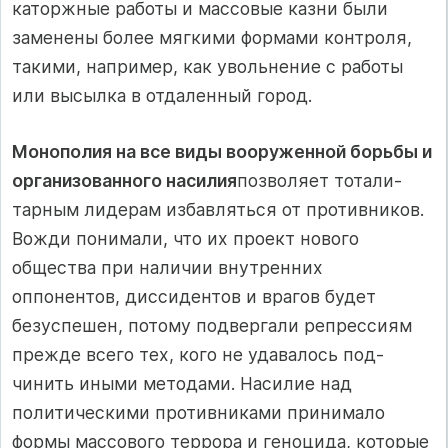
каторжные работы и мас­совые казни были
заменены более мягкими форма­ми контроля,
такими, например, как увольнение с ра­боты
или высылка в отдаленный город.
Монополия на все виды вооруженной борь­бы и
организованного насилия
позволяет тотали­
тарным лидерам избавляться от противников.
Вож­ди понимали, что их проект нового
общества при наличии внутренних
оппонентов, диссидентов и врагов будет
безуспешен, потому подвергали реп­рессиям
прежде всего тех, кого не удавалось под­
чинить иными методами. Насилие над
политичес­кими противниками принимало
формы массового террора и геноцида, которые