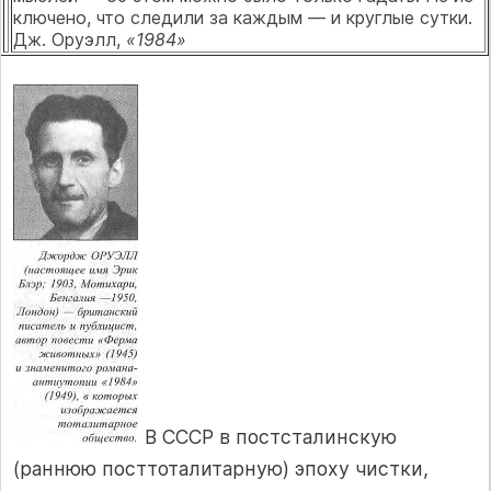
ключено, что следили за каждым — и круг­лые сутки.
Дж. Оруэлл,
«1984»
В СССР в постсталинскую
(раннюю посттота­литарную) эпоху чистки,