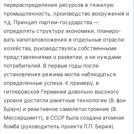
перераспределения ресурсов в тяжелую
промышленность, производство вооруже­ний и
т.д. Принцип партии-государства —
определять структуру экономики,
планиро­
вать
капиталовложения в отдельные отрас­ли
хозяйства, руководствуясь собственны­ми
представлениями о развитии, а не нуж­дами
потребителей. В первые годы после
установления режима могли наблюдаться
определенные успехи. К примеру, в
гитлеровской Германии довольно высо­кого
уровня достигли ракетные технологии (В. фон
Браун) и реактивное са­молетостроение (В.
Мессершмитт), в СССР была создана атомная
бомба (ру­ководитель проекта Л.П. Берия).