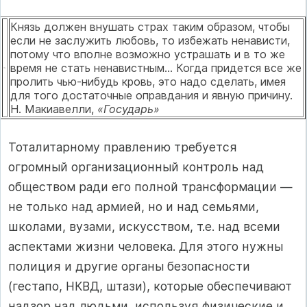
Князь должен внушать страх таким образом, чтобы
если не заслу­жить любовь, то избежать ненависти,
потому что вполне возможно устрашать и в то же
время не стать ненавистным... Когда придется все же
пролить чью-нибудь кровь, это надо сделать, имея
для того достаточные оправдания и явную причину.
Н. Макиавелли,
«Государь»
Тоталитарному правлению требуется
огромный организационный кон­троль над
обществом ради его полной трансформации —
не только над ар­мией, но и над семьями,
школами, вузами, искусством, т.е. над всеми
ас­пектами жизни человека. Для этого нужны
полиция и другие органы безо­пасности
(гестапо, НКВД, штази), которые обеспечивают
надзор над людьми, используя физические и