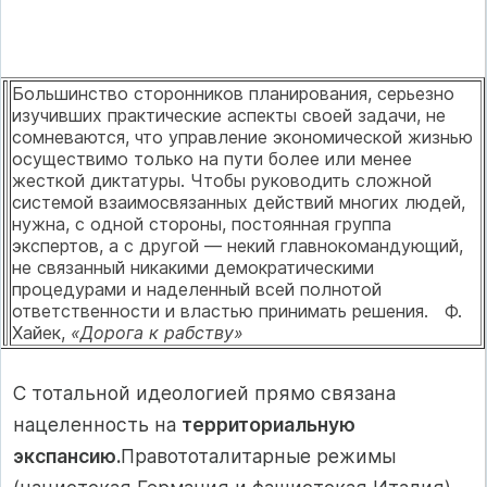
Большинство сторонников планирования, серьезно
изучивших прак­тические аспекты своей задачи, не
сомневаются, что управление эко­номической жизнью
осуществимо только на пути более или менее
жесткой диктатуры. Чтобы руководить сложной
системой взаимо­связанных действий многих людей,
нужна, с одной стороны, посто­янная группа
экспертов, а с другой — некий главнокомандующий,
не связанный никакими демократическими
процедурами и наделен­ный всей полнотой
ответственности и властью принимать решения. Ф.
Хайек,
«Дорога к рабству»
С тотальной идеологией прямо связана
нацеленность на
территори­альную
экспансию.
Правототалитарные режимы