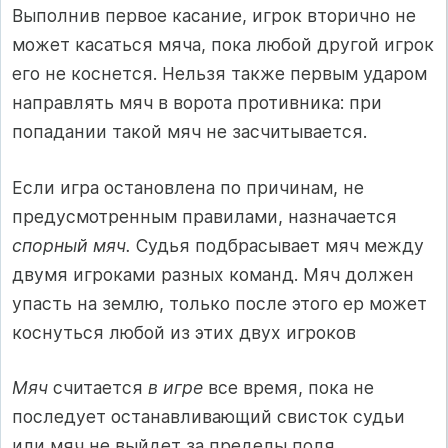
Выполнив первое каса­ние, игрок вторично не
может касаться мяча, пока любой другой игрок
его не коснется. Нельзя также первым ударом
направлять мяч в ворота противника: при
попадании такой мяч не засчитывается.
Если игра остановлена по причинам, не
предусмотренным пра­вилами, назначается
спорный мяч.
Судья подбрасывает мяч между
двумя игроками разных команд. Мяч должен
упасть на землю, только после этого ер может
коснуться любой из этих двух игро­ков
Мяч
считается
в игре
все время, пока не
последует останавлива­ющий свисток судьи
или мяч не выйдет за пределы поля.