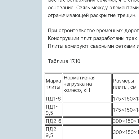
основание. Связь между элементами
ограничивающей раскрытие трещин.
При строительстве временных дорог 
Конструкции плит разработаны трех 
Плиты армируют сварными сетками и
Таблица 17.10
Нормативная
Марка
Размеры
нагрузка на
плиты
плиты, см
колесо, кН
ПД1-6
175×150×1
ПД1-
175×150×1
9,5
ПД2-6
300×150×
ПД2-
300×150×
9,5