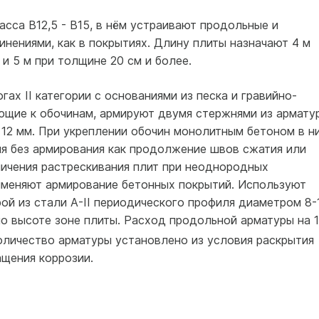
асса В12,5 - В15, в нём устраивают продольные и
нениями, как в покрытиях. Длину плиты назначают 4 м
и 5 м при толщине 20 см и более.
ах II категории с основаниями из песка и гравийно-
ающие к обочинам, армируют двумя стержнями из армату
12 мм. При укреплении обочин монолитным бетоном в н
я без армирования как продолжение швов сжатия или
ничения растрескивания плит при неоднородных
именяют армирование бетонных покрытий. Используют
ой из стали А-II периодического профиля диаметром 8-
о высоте зоне плиты. Расход продольной арматуры на 1
Количество арматуры установлено из условия раскрытия
ащения коррозии.