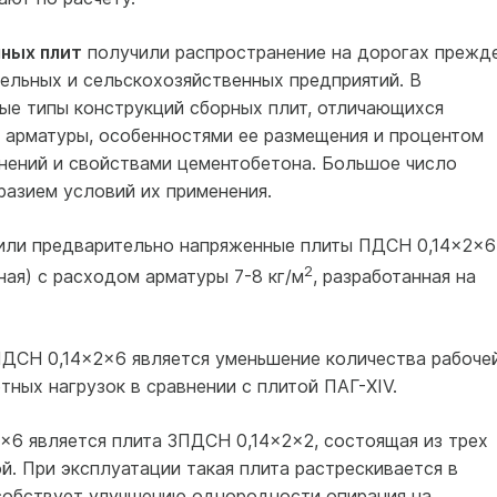
ных плит
получили распространение на дорогах прежд
ельных и сельскохозяйственных предприятий. В
ые типы конструкций сборных плит, отличающихся
м арматуры, особенностями ее размещения и процентом
нений и свойствами цементобетона. Большое число
разием условий их применения.
или предварительно напряженные плиты ПДСН 0,14×2×6
2
ная) с расходом арматуры 7-8 кг/м
, разработанная на
ДСН 0,14×2×6 является уменьшение количества рабоче
ных нагрузок в сравнении с плитой ПАГ-XIV.
6 является плита 3ПДСН 0,14×2×2, состоящая из трех
. При эксплуатации такая плита растрескивается в
особствует улучшению однородности опирания на