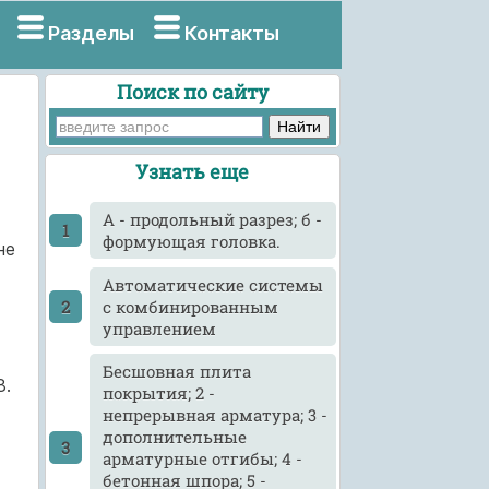
Разделы
Контакты
Поиск по сайту
Узнать еще
А - продольный разрез; б -
формующая головка.
не
Автоматические системы
с комбинированным
управлением
Бесшовная плита
8.
покрытия; 2 -
непрерывная арматура; 3 -
дополнительные
арматурные отгибы; 4 -
бетонная шпора; 5 -