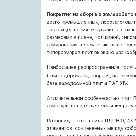
Покрытия из сборных железобетон
всего промышленных, лесозаготовит
настоящее время выпускают различн
размерами в плане, толщиной, типо
армирования, типом стыковых соеди
типоразмеров плит вызвано разнооб
Наибольшее распространение получ
(плита дорожная, сборная, напряжен
базе аэродромной плиты ПАГ-ХIV.
Отличительной особенностью плит П
арматуры вследствие меньших расчет
Разновидностью плиты ПДСН 0,14×2×
элементов, сочлененных между собой
местах ослабления сечения, что сп