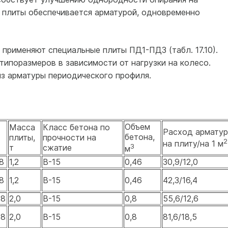
 плиты обеспечивается арматурой, одновременно
применяют специальные плиты ПД1-ПД3 (табл. 17.10).
типоразмеров в зависимости от нагрузки на колесо.
з арматуры периодического профиля.
Объем
Масса
Класс бетона по
Расход армату
бетона,
плиты,
прочности на
2
на плиту/на 1 м
3
т
сжатие
м
8
1,2
В-15
0,46
30,9/12,0
8
1,2
В-15
0,46
42,3/16,4
18
2,0
В-15
0,8
55,6/12,6
18
2,0
В-15
0,8
81,6/18,5