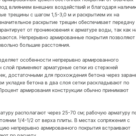
 под влиянием внешних воздействий и благодаря наличи
ые трещины с шагом 1,5-3,0 м и раскрытием их на
езначительное раскрытие трещин обеспечивает передачу
рантирует от проникновения к арматуре воды, так как н
ваются. Непрерывно армированные покрытия позволяют
овольно большие расстояния.
еделяет особенности непрерывно армированного
н слой применяют арматурные сетки из стержней
еек, достаточными для прохождения бетона через заран
ри укладке бетона в два слоя сетки раскладывают по
Процент армирования конструкции обычно принимают
туру располагают через 25-70 см; рабочую арматуру п
оянии 1/4-1/2 от верха плиты. В местах сопряжения с
кцию непрерывно армированного покрытия встраивают
ают по расчету.