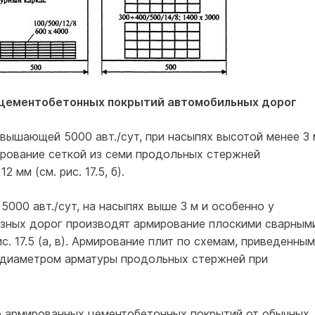
т цементобетонных покрытий автомобильных дорог
вышающей 5000 авт./сут, при насыпях высотой менее 3 
рование сеткой из семи продольных стержней
мм (см. рис. 17.5, б).
5000 авт./сут, на насыпях выше 3 м и особенно у
зных дорог производят армирование плоскими сварным
с. 17.5 (а, в). Армирование плит по схемам, приведенным
ько диаметром арматуры продольных стержней при
о армированных цементобетонных покрытий от обычных