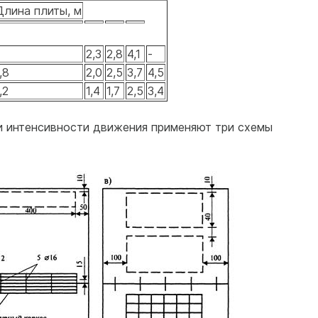
Длина плиты, м
2,3
2,8
4,1
-
,8
2,0
2,5
3,7
4,5
,2
1,4
1,7
2,5
3,4
 и интенсивности движения применяют три схемы