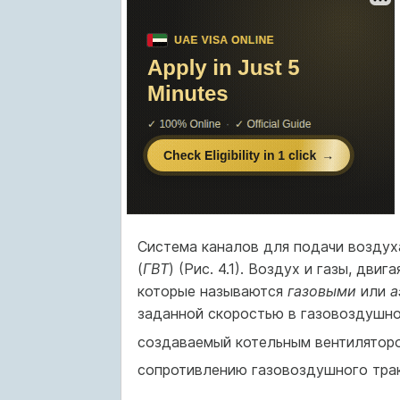
Система каналов для подачи воздуха
(
ГВТ
) (Рис. 4.1). Воздух и газы, дв
которые называются
газовыми
или
а
заданной скоростью в газовоздуш­но
создавае­мый котельным вентилято
сопротивлению газовоздушного тра