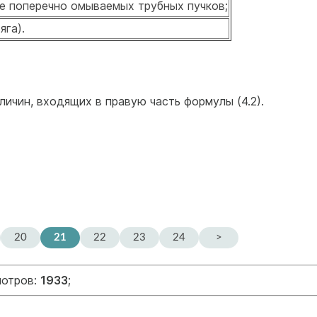
е поперечно омываемых трубных пучков;
яга).
чин, входящих в пра­вую часть формулы (4.2).
20
21
22
23
24
>
мотров:
1933
;