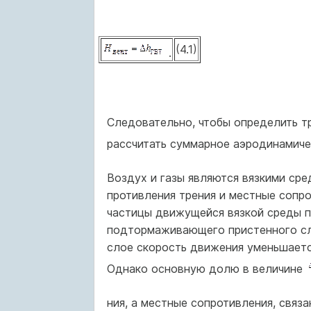
(4.1)
.
Следовательно, чтобы определить т
рассчитать суммарное аэродина­мич
Воздух и газы являются вязкими сре
противления трения и местные сопрот
частицы движущейся вязкой среды п
подтормаживающего пристенного сл
слое скорость движе­ния уменьшается
Однако основ­ную долю в величине
ния, а местные сопротивления, свя