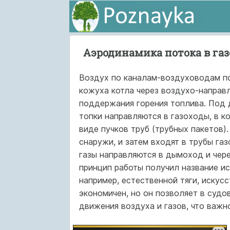
Аэродинамика потока в га
Воздух по каналам-воздуховодам по
кожуха котла через воздухо-направ
поддер­жания горения топлива. Под 
топки направляются в газоходы, в к
виде пуч­ков труб (трубных пакетов)
снаружи, и затем входят в трубы га
газы направляются в дымоход и чер
принцип работы получил название ис
например, естественной тяги, ис­кус
эко­номичен, но он позволяет в суд
движения воздуха и газов, что важн