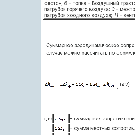
фестон;
6
– топка – Воздушный тракт
патрубок горячего воздуха;
9
– межтр
патрубок хоодного воздуха;
11
– вент
Суммарное аэродинамическое сопрот
случае можно рассчитать по фор­муле
(4.2)
,
где
–
суммарное сопротивление
–
сумма местных сопротивле