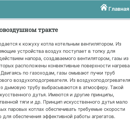
Главная
зовоздушном тракте
дается к кожуху котла котельным вентилятором. Из
ляющие устройства воздух поступает в топку для
действием напора, создаваемого вентилятором, газы из
ото­рых расположены конвективные поверхности нагрева
. Двигаясь по газоходам, газы омы­вают пучки труб
зового воз­духоподогревателя. Из воздухоподогревател
ез дымовую трубу выбрасываются в атмосферу. Такой
кусственного дутья. Имеются и другие принципы,
ственной тяги и др. Принцип искусственного дутья мало
овых паровых котлах обеспечи­вать требуемые скорости
о для обеспечения эффективной работы агрегатов.