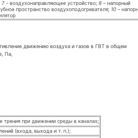
:
7
– воздухонаправляющее устройство;
8
– напорный
убное пространство воздухоподогревателя;
10
– напор
илятор
ивление движению воз­духа и газов в ГВТ в общем
, Па,
 трения при движении среды в каналах;
ний (входа, выхода и т. п.);