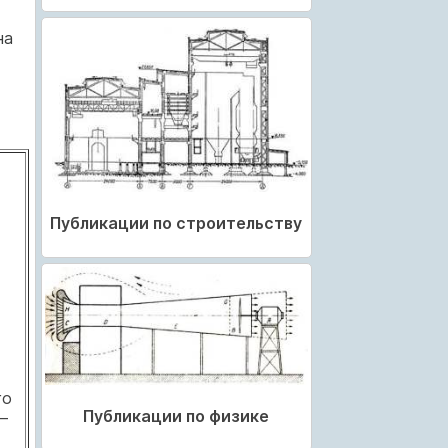
на
Публикации по строительству
го
Публикации по физике
–