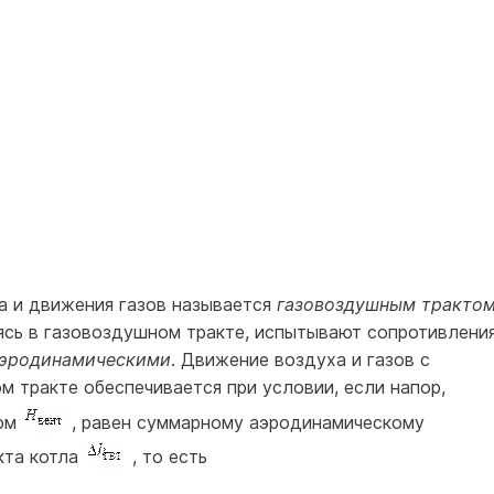
 и движения газов на­зывается
газовоздушным тракто
игаясь в газовоздушном тракте, испытывают сопротивления
эродинамическими
. Движение воздуха и газов с
м тракте обеспечивается при условии, если напор,
ром
, равен суммарному аэроди­намическому
кта котла
, то есть