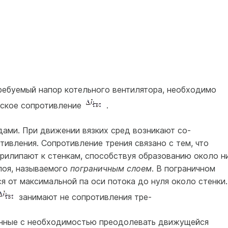
ребуемый напор котель­ного вентилятора, необходимо
еское сопротивление
.
дами. При движе­нии вязких сред возникают со­
ивления. Сопротивле­ние трения связано с тем, что
рилипают к стенкам, способствуя образованию око­ло н
оя, называемого
пограничным слоем
. В погра­ничном
 от макси­мальной па оси потока до ну­ля около стенки.
за­нимают не сопротивления тре-
занные с необходимостью преодолевать движущейся