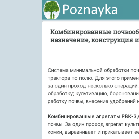
Комбинированные почвообр
назначение, конструкция и
Система минимальной обработки по
трактора по полю. Для этого при­м
за один проход несколько операций
обработку; культивацию, боро­новани
работку почвы, внесение удобрений и
Комбинированные агрегаты РВК-3,6
почвы. За один проход агрегат культ
комки, выравнивает и прикатывает е