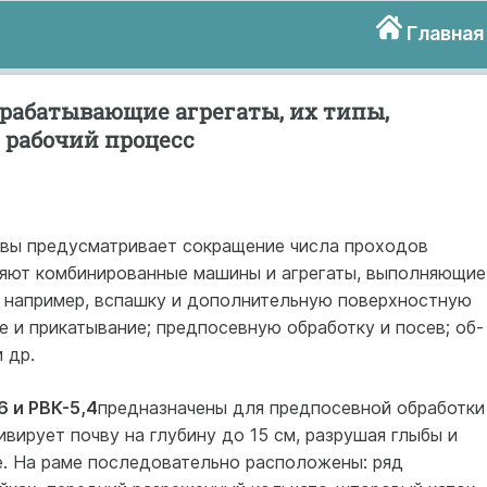
Главная
абатывающие агрегаты, их типы,
 рабочий процесс
чвы предусматривает сокращение числа проходов
еняют комбинированные машины и агрегаты, выполняющие
: например, вспашку и до­полнительную поверхностную
е и прикатывание; предпосевную обработку и посев; об­
 др.
 и РВК-5,4
предназначены для предпосевной обработки
ивирует почву на глубину до 15 см, разрушая глыбы и
е. На раме по­следовательно расположены: ряд