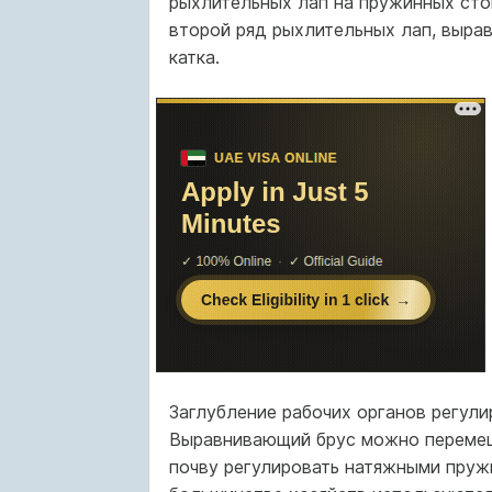
рыхлительных лап на пружинных сто
второй ряд рыхлительных лап, выра
катка.
Заглубление рабочих органов регул
Выравнивающий брус можно перемещат
почву регулировать натяжными пруж