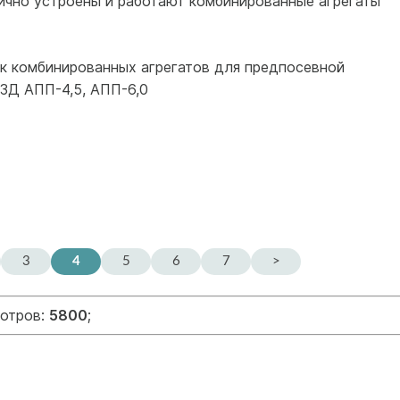
чно устроены и работают комбинированные агрегаты
к комбинированных аг­регатов для предпосевной
-ЗД АПП-4,5, АПП-6,0
3
4
5
6
7
>
мотров:
5800
;