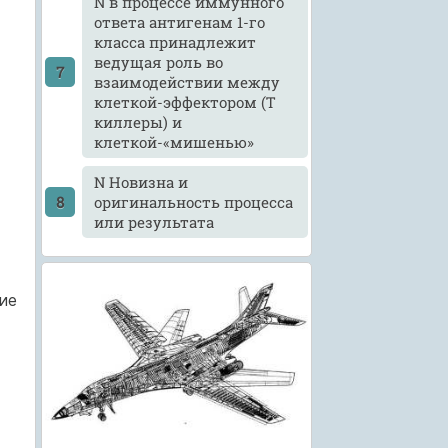
N в процессе иммунного
ответа антигенам 1-го
класса принадлежит
ведущая роль во
взаимодействии между
клеткой-эффектором (Т
киллеры) и
клеткой-«мишенью»
N Новизна и
оригинальность процесса
или результата
ие