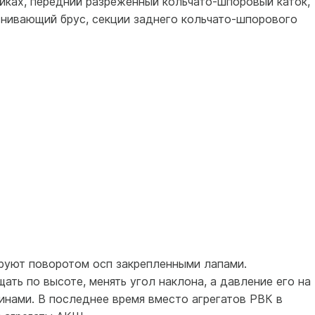
йках, передний разреженный кольчато-шпоровый каток,
внивающий брус, секции заднего кольчато-шпорового
ируют поворотом осп закрепленными лапами.
ь по высоте, менять угол наклона, а давление его на
инами. В последнее время вместо агрегатов РВК в