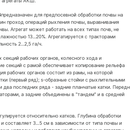
 агрегаты АКШ.
6
предназначен для предпосевной обработки почвы на
дин проход операций рыхления почвы, вы­равнивания
вы. Агрегат может работать на всех типах почв, не
лажностью 13...20%. Агрегатируется с трактора­ми
ность 2...2,5 га/ч.
х секций рабочих органов, колесного хода и
е секций с рамой обеспечивает копирование рельефа
ция рабочих органов состоит из рамы, на которой
тки (первый ряд); s-образные стойки с рыхлительными
 два последних ряда - задние планчатые катки. Передн
торами, а задние объединены в "тандем" и в средней
гулируется относительно катков. Глубина обработки
и составляет 3...5 см в зависимости от типа почвы и