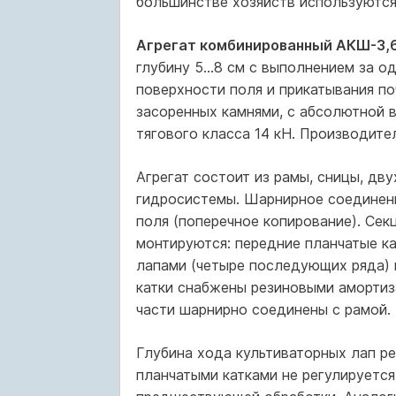
большинстве хозяйств используются
Агрегат комбинированный АКШ-3,
глубину 5...8 см с выполнением за о
поверхности поля и прикатывания поч
засоренных камнями, с абсолютной в
тягового класса 14 кН. Производитель
Агрегат состоит из рамы, сницы, дву
гидросистемы. Шарнирное соединени
поля (поперечное копирование). Сек
монтируются: передние планчатые ка
лапами (четыре последующих ряда) и
катки снабжены резиновыми амортиза
части шарнирно соединены с рамой.
Глубина хода культиваторных лап ре
планчатыми катками не регулируется 