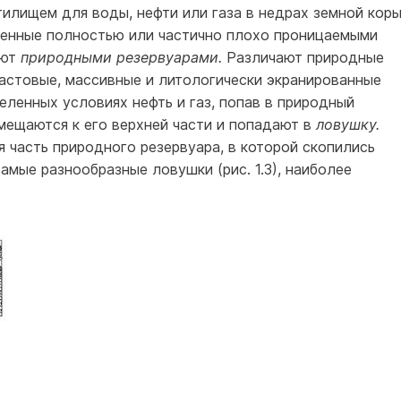
илищем для воды, нефти или газа в недрах земной кор
енные полностью или частично плохо проницаемы­ми
ают
природными резервуарами.
Различают природные
ластовые, массивные и литологически экранированные
деленных условиях нефть и газ, попав в природный
мещают­ся к его верхней части и попадают в
ловушку.
я часть природного резервуара, в которой скопились
амые разнообразные ловушки (рис. 1.3), наиболее