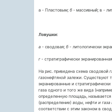
а - Пластовым;
б
- массивный; в - л
Ловушки:
а
- сводовая;
б -
литологически экра
г
- стратиграфически экранированна
На рис. приведена схема сводовой
г
газонефтяной залежи.
Существуют т
экранированные и стратиграфически
газа одного и того же вида (наприм
определенную площадь, называетс
(распределение)
воды, нефти и газа
соответствии с этим законом в сво