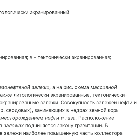
итологически экранированный
нированная; в - тектонически экранированная;
я
азонефтяной залежи,
а на рис. схема
массивной
акже литологически экранированные, тектонически-
 экранированные залежи. Совокупность залежей нефти и
ер, сводовых), занимающих в недрах земной коры
я
месторождением нефти и газа.
Расположение
 в залежах
подчиняется закону гравитации. В
де залежи наиболее повышенную часть коллектора