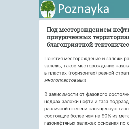
Под месторождением нефти
приуроченных территориал
благоприятной тектоничес
Понятия месторождение и залежь ра
залежь, такое месторождение назы
в пластах (горизонтах) разной стра
многопластовыми
.
В зависимости от фазового состоян
недрах залежи нефти и газа подраз
различной степени насыщенную газ
состоящие более чем на 90% из мет
газонефтяных залежах основная по о