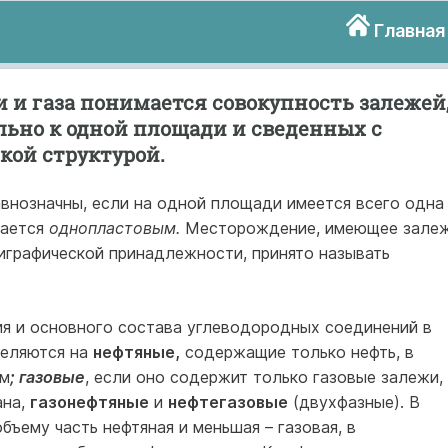
Главная
 и газа понимается совокупность залежей
ьно к одной площади и сведенных с
кой структурой.
внозначны, если на одной площади имеется всего одна
вается
однопластовым.
Месторождение, имеющее зале
тиграфической принадлежности, принято называть
ия и основного состава углеводородных соединений в
деляются на
нефтяные,
содержащие только нефть, в
ом
; газовые
, если оно содержит только газовые залежи,
ана,
газонефтяные
и
нефтегазовые
(двухфазные). В
бъему часть нефтяная и меньшая – газовая, в