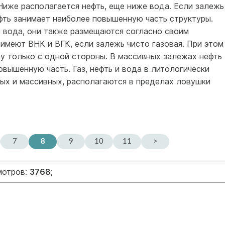
Ниже располагается нефть, еще ниже вода. Если залежь
фть занимает наиболее повышенную часть структуры.
 и вода, они также размещаются согласно своим
имеют ВНК и ВГК, если залежь чисто газовая. При этом
ну только с одной стороны. В массивных залежах нефть
овышенную часть. Газ, нефть и вода в литологически
вых и массивных, располагаются в пределах ловушки
7
8
9
10
11
>
мотров:
3768
;