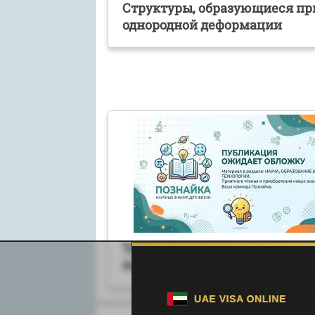
Структуры, образующиеся пр
однородной деформации
Течение и ведение многопло
беременности