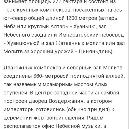
занимает площадь 273 гектара и состоит из
трех крупных комплексов, посаженных на ось
юг-север общей длиной 1200 метров (алтарь
Неба или круглый Алтарь - Хуаньцю, зал
Небесного свода или Императорский небосвод
- Хуанцюнъюй и зал Жатвенных молитв или зал
Молитв за хороший урожай - Циняньдянь).
Два южных комплекса и северный зал Молитв
соединены 360-метровой приподнятой аллеей,
так назваемым мраморным мостом Алых
ступеней. В центре западной части ансамбля
построен дворец Воздержания, в котором
императоры готовились (обычно три дня) к
церемонии жертвоприношений. Рядом
располагается офис Небесной музыки, в