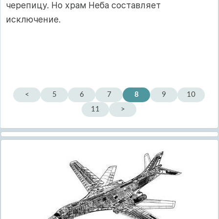
черепицу. Но храм Неба составляет
исключение.
<
5
6
7
8
9
10
11
>