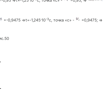
-0,95 =>t=-1,25·10
с, точка «с» -
=0,95; =>
-3
=-0,9475 =>t=-1,245·10
с, точка «c» -
=0,9475; =>
ис.50