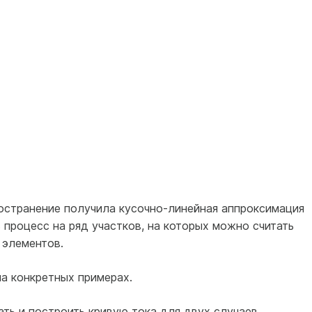
остранение получила кусочно-линейная аппроксимация
ь процесс на ряд участков, на которых можно считать
 элементов.
а конкретных примерах.
тать и построить кривую тока для двух случаев