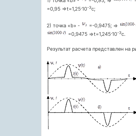
1) точка «b» -
=-0,95; =>
=
-3
=0,95 =>t=1,25·10
с;
2) точка «b» -
=-0,9475; =>
-3
=0,9475 =>t=1,245·10
с.
Результат расчета представлен на р