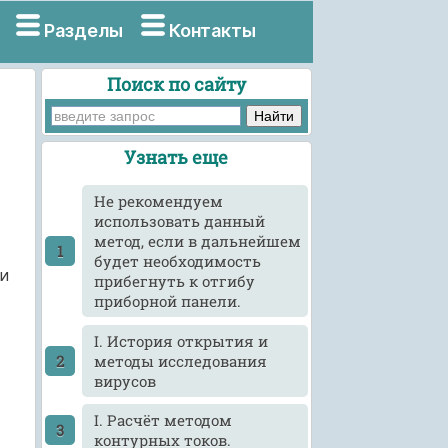
Разделы
Контакты
Поиск по сайту
Узнать еще
He рекомендуем
использовать данный
метод, если в дальнейшем
будет необходимость
и
прибегнуть к отгибу
приборной панели.
I. История открытия и
методы исследования
вирусов
I. Расчёт методом
контурных токов.