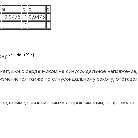
d
a
b
с
d
-0,9475
-1
0,9475
-1
кону
.
катушки с сердечником на синусоидальное напряжение,
изменяется также по синусоидальному закону, отставая
 определим уравнения линий аппроксимации, по формуле: