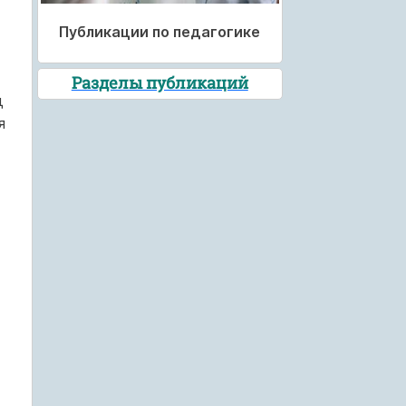
Публикации по педагогике
Разделы публикаций
д
я