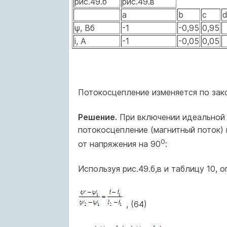
рис.49.б
рис.49.в
а
b
c
ψ, Вб
-1
-0,95
0,95
i, А
-1
-0,05
0,05
Потокосцепление изменяется по за
Решение.
При включении идеальной 
потокосцепление (магнитный поток) 
0
от напряжения на 90
:
Используя рис.49.б,в и таблицу 10,
, (64)