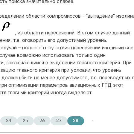
ть поиска значительно слабее.
ределении области компромиссов - “выпадение” изолин
, из области пересечений. В этом случае данный
ния, т.е. оговорить его допустимый уровень.
случай – полного отсутствия пересечений изолинии все
 случае возможно использовать только один
и, заключающийся в выделении главного критерия. При
ацию главного критерия при условии, что уровень
должен быть не менее допустимого, т.е. переводят их 
 при оптимизации параметров авиационных ГТД этот
отя главный критерий иногда выделяют.
24
25
26
27
28
>