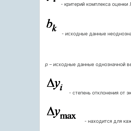
- критерий комплекса оценки 
- исходные данные неоднозна
p
– исходные данные однозначной в
- степень отклонения от 
- находится для к