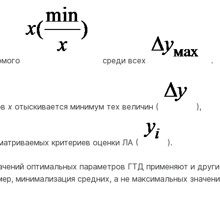
комого
среди всех
.
ов
x
отыскивается минимум тех величин (
),
матриваемых критериев оценки ЛА (
).
ачений оптимальных параметров ГТД применяют и други
мер, минимализация средних, а не максимальных значен