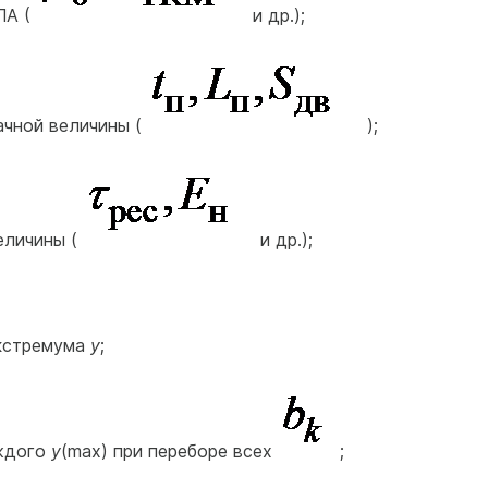
ЛА (
и др.);
чной величины (
);
еличины (
и др.);
экстремума
y
;
аждого
y
(max) при переборе всех
;