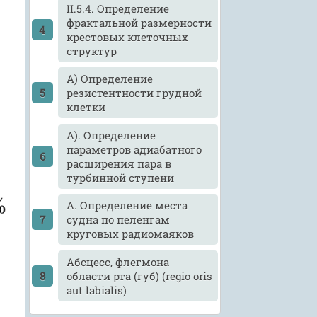
ІІ.5.4. Определение
фрактальной размерности
крестовых клеточных
структур
А) Определение
резистентности грудной
клетки
А). Определение
параметров адиабатного
расширения пара в
турбинной ступени
А. Определение места
судна по пеленгам
круговых радиомаяков
Абсцесс, флегмона
области рта (губ) (regio oris
aut labialis)