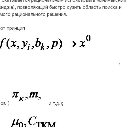
виджа), позволяющий быстро сузить область поиска и
мого рационального решения.
от принцип
,
ров (
и т.д.);