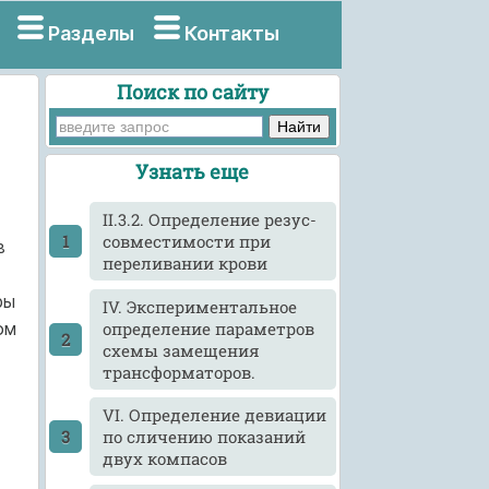
Разделы
Контакты
Поиск по сайту
Узнать еще
II.3.2. Определение резус-
совместимости при
в
переливании крови
ры
IV. Экспериментальное
определение параметров
ом
схемы замещения
трансформаторов.
VI. Определение девиации
по сличению показаний
двух компасов