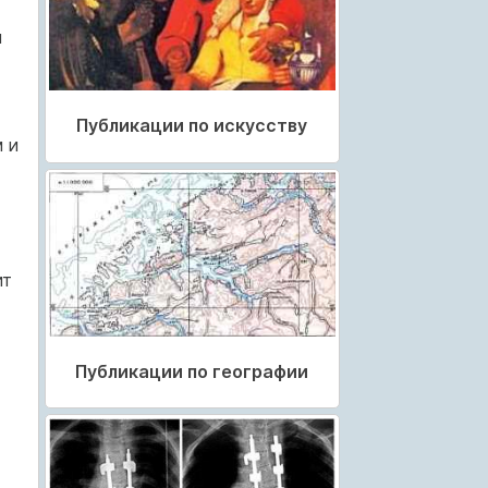
я
Публикации по искусству
 и
ит
Публикации по географии