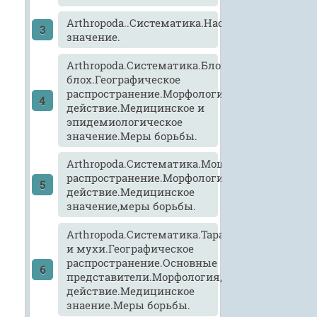
Arthropoda..Систематика.Насекомые.Морфол
значение.
Arthropoda.Систематика.Блохи.Виды
блох.Географическое
распространение.Морфология,развитие,патог
действие.Медицинское и
эпидемиологическое
значение.Меры борьбы.
Arthropoda.Систематика.Мошки,мокрецы,слеп
распространение.Морфология,развитие,патог
действие.Медицинское
значение,меры борьбы.
Arthropoda.Систематика.Тараканы
и мухи.Географическое
распространение.Основные
представители.Морфология,развитие,патоге
действие.Медицинское
знаение.Меры борьбы.