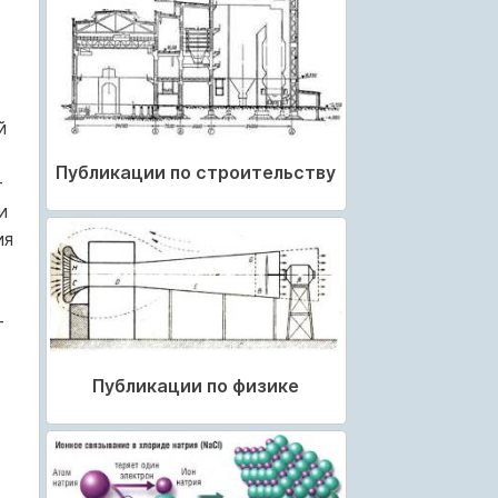
й
Публикации по строительству
–
и
ия
–
Публикации по физике