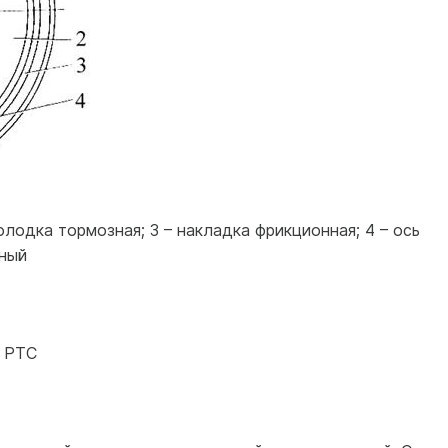
колодка тормозная; 3 – накладка фрикционная; 4 – ось
сный
м РТС