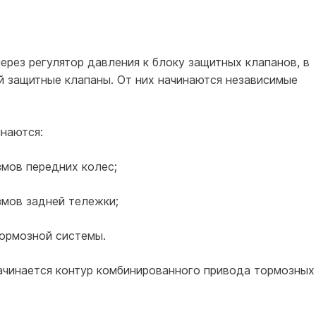
рез регулятор давления к блоку защитных клапанов, в
й защитные клапаны. От них начинаются независимые
наются:
змов передних колес;
змов задней тележки;
тормозной системы.
ачинается контур комбинированного привода тормозных