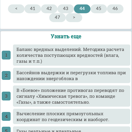
<
41
42
43
44
45
46
47
>
Узнать еще
Баланс вредных выделений. Методика расчета
количества поступающих вредностей (влага,
газы и т.п.)
Бассейнов выдержки и перегрузки топлива при
нахождении энергоблока в
В «Боевое» положение противогаз переводят по
сигналу «Химическая тревога», по команде
«Газы», а также самостоятельно.
Вычисление плоских прямоугольных
координат по геодезическим и наоборот.
Газы реальные и идеальные