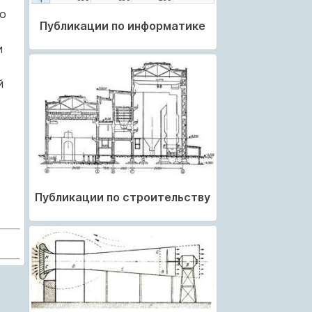
о
Публикации по информатике
и
й
о
Публикации по строительству