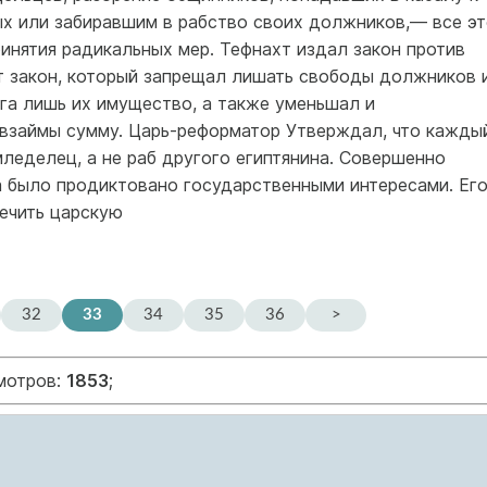
х или забиравшим в рабство своих должников,— все эт
инятия радикальных мер. Тефнахт издал закон против
 закон, который запрещал лишать свободы должников 
га лишь их имущество, а также уменьшал и
 взаймы сумму. Царь-реформатор Утверждал, что кажды
мледелец, а не раб другого египтянина. Совершенно
а было продиктовано государственными интересами. Ег
ечить царскую
32
33
34
35
36
>
смотров:
1853
;