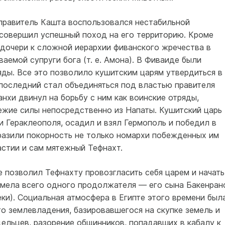
ий правитель Кашта воспользовался нестабильной
и совершил успешный поход на его территорию. Кроме
 дочери к сложной иерархии фиванского жречества в
аемой супруги бога (т. е. Амона). В Фиваиде были
яды. Все это позволило кушитским царям утвердиться в
а последний стал объединяться под властью правителя
хи двинул на борьбу с ним как воинские отряды,
ежие силы непосредственно из Напаты. Кушитский царь
и Гераклеополя, осадил и взял Гермополь и победил в
азили покорность не только номархи побежденных им
астии и сам мятежный Тефнахт.
 позволил Тефнахту провозгласить себя царем и начать
имела всего одного продолжателя — его сына Бакенран
еки). Социальная атмосфера в Египте этого времени был
го землевладения, базировавшегося на скупке земель и
ельцев, разорение общинников, попадавших в кабалу к