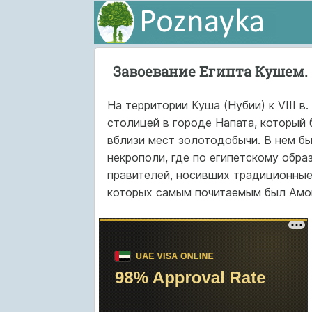
Завоевание Египта Кушем.
На территории Куша (Нубии) к VIII в
столицей в городе Напата, который 
вблизи мест золотодобычи. В нем б
некрополи, где по египетскому обра
правителей, носивших традиционные
которых самым почитаемым был Амо