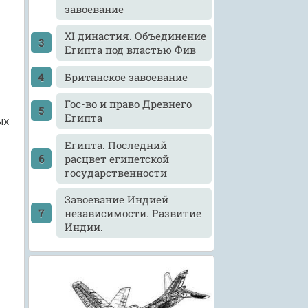
завоевание
XI династия. Объединение
Египта под властью Фив
Британское завоевание
Гос-во и право Древнего
Египта
ых
Египта. Последний
расцвет египетской
государственности
Завоевание Индией
независимости. Развитие
Индии.