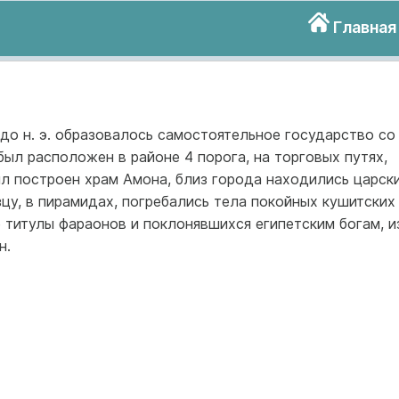
Главная
. до н. э. образовалось самостоятельное государство со
был расположен в районе 4 порога, на торговых путях,
ыл построен храм Амона, близ города находились царск
зцу, в пирамидах, погребались тела покойных кушитских
 титулы фараонов и поклонявшихся египетским богам, и
н.