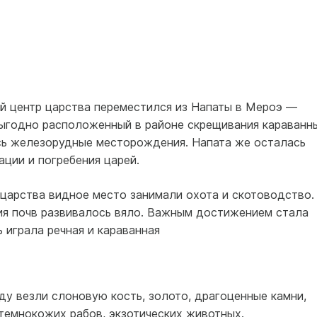
кий центр царства переместился из Напаты в Мероэ —
выгодно расположенный в районе скрещивания караванн
сь железорудные месторождения. Напата же осталась
ции и погребения царей.
царства видное место занимали охота и скотоводство.
я почв развивалось вяло. Важным достижением стала
 играла речная и караванная
ду везли слоновую кость, золото, драгоценные камни,
темнокожих рабов, экзотических животных.