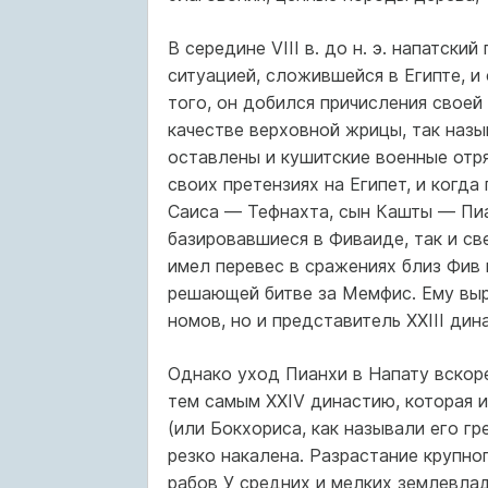
В середине VIII в. до н. э. напатск
ситуацией, сложившейся в Египте, 
того, он добился причисления своей
качестве верховной жрицы, так назыв
оставлены и кушитские военные отр
своих претензиях на Египет, и когд
Саиса — Тефнахта, сын Кашты — Пиан
базировавшиеся в Фиваиде, так и св
имел перевес в сражениях близ Фив 
решающей битве за Мемфис. Ему выр
номов, но и представитель XXIII дин
Однако уход Пианхи в Напату вскоре
тем самым XXIV династию, которая 
(или Бокхориса, как называли его гр
резко накалена. Разрастание крупно
рабов У средних и мелких землевлад