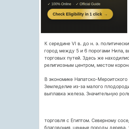
К середине VI в. до н. э. политичес
город между 5 и 6 порогами Нила, 
торговых путей. Здесь же находили
религиозным центром, местом корона
В экономике Напатско-Мероитского 
Земледелие из-за малого плодороди
выплавка железа. Значительную роль
торговля с Египтом. Северному сосе
благовония, ценные породы дерева, 