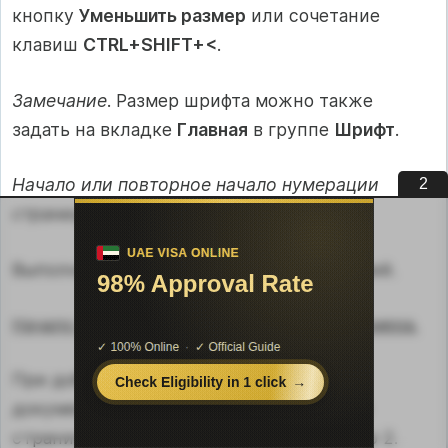
кнопку
Уменьшить размер
или сочетание
клавиш
CTRL+SHIFT+<
.
Замечание
. Размер шрифта можно также
задать на вкладке
Главная
в группе
Шрифт
.
Начало или повторное начало нумерации
1
страниц
.
Выполните любое из следующих действий.
Начало нумерации страниц с другого номера.
При добавлении титульной страницы в
документ с нумерацией страниц вторая
страница автоматически получает номер 2.