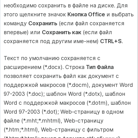
необходимо сохранить в файле на диске. Для
этого щелкните значок
Кнопка Office
и выбрать
команду
Сохранить
(если файл сохраняется
впервые) или
Сохранить как
(если файл
сохраняется под другим име-нем)
CTRL+S
.
Текст по умолчанию сохраняется с
расширением (*.docx). Строка
Тип Файла
позволяет сохранить файл как документ с
поддержкой макросов (*.docm), документ Word
97-2003 (*.doc); шаблон Word (*.dotx), шаблон
Word с поддержкой макросов (*.dotm), шаблон
Word 97-2003 (*.dot); Web-страницу в одном
файле (*.mht;*.mhtml), Web-страницу
(*.htm;*.html), Web-страницу c фильтром