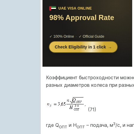
Коэффициент быстроходности можно
разных диаметров колеса при разных
(71)
3
где Q
и H
– подача, м
/с, и н
ОПТ
ОПТ