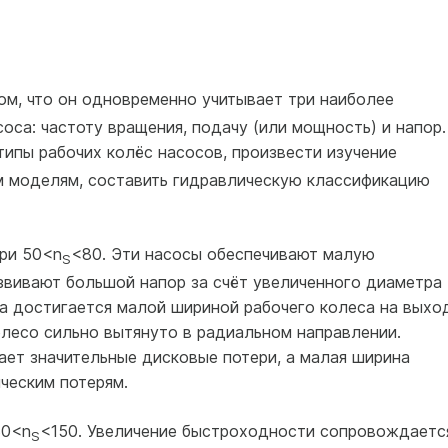
ом, что он одновременно учитывает три наиболее
са: частоту вращения, подачу (или мощность) и напор.
ипы рабочих колёс насосов, произвести изучение
м моделям, составить гидравлическую классификацию
ри 50<n
<80. Эти насосы обеспечивают малую
S
звивают большой напор за счёт увеличенного диаметра
а достигается малой шириной рабочего колеса на выхо
олесо сильно вытянуто в радиальном направлении.
ет значительные дисковые потери, а малая ширина
ческим потерям.
80<n
<150. Увеличение быстроходности сопровождаетс
S