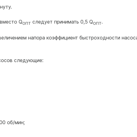
нуту.
 вместо Q
следует принимать 0,5 Q
.
ОПТ
ОПТ
увеличением напора коэффициент быстроходности насос
сосов следующие:
00 об/мин;