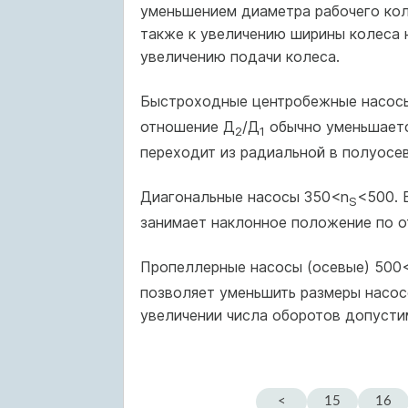
уменьшением диаметра рабочего коле
также к увеличению ширины колеса н
увеличению подачи колеса.
Быстроходные центробежные насос
отношение Д
/Д
обычно уменьшаетс
2
1
переходит из радиальной в полуосе
Диагональные насосы 350<n
<500. 
S
занимает наклонное положение по о
Пропеллерные насосы (осевые) 500
позволяет уменьшить размеры насос
увеличении числа оборотов допусти
<
15
16