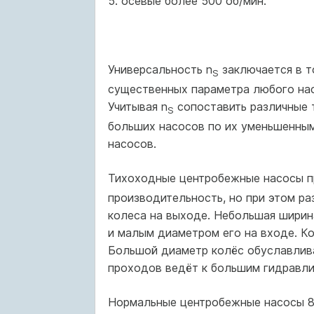
5. осевые более 500 об/мин.
Универсальность n
заключается в т
S
существенных параметра любого насо
Учитывая n
сопоставить различные т
S
больших насосов по их уменьшенны
насосов.
Тихоходные центробежные насосы п
производительность, но при этом ра
колеса на выходе. Небольшая ширин
и малым диаметром его на входе. К
Большой диаметр колёс обуславлива
проходов ведёт к большим гидравли
Нормальные центробежные насосы 