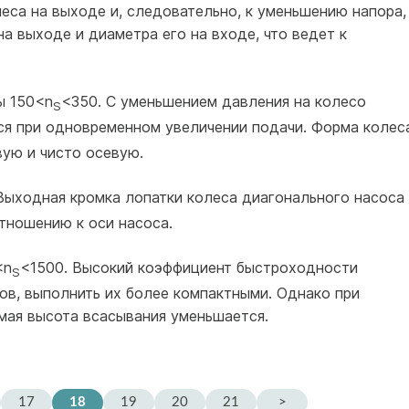
са на выходе и, следовательно, к уменьшению напора,
а выходе и диаметра его на входе, что ведет к
ы 150<n
<350. С уменьшением давления на колесо
S
я при одновременном увеличении подачи. Форма колес
вую и чисто осевую.
Выходная кромка лопатки колеса диагонального насоса
тношению к оси насоса.
<n
<1500. Высокий коэффициент быстроходности
S
ов, выполнить их более компактными. Однако при
мая высота всасывания уменьшается.
17
18
19
20
21
>