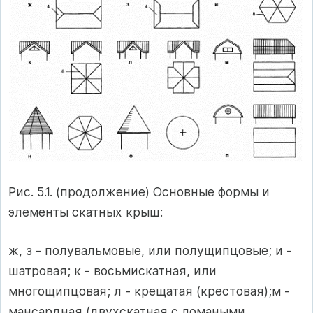
Рис. 5.1. (продолжение) Основные формы и
элементы скатных крыш:
ж, з - полувальмовые, или полущипцовые; и -
шатровая; к - восьмискатная, или
многощипцовая; л - крещатая (крестовая);м -
мансардная (двухскатная с ломаными