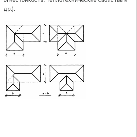
др.).