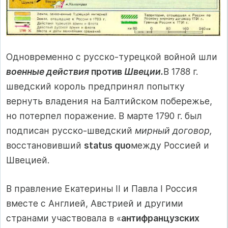
Одновременно с русско-турецкой войной шли
военные действия
против
Швеции.
В 1788 г.
шведский король предпринял попытку
вернуть владения на Балтийском побережье,
но потерпел поражение. В марте 1790 г. был
подписан русско-шведский
мирный договор,
восстановивший
status quo
между Россией и
Швецией.
В правление Екатерины II и Павла I Россия
вместе с Англией, Австрией и другими
странами участвовала в «
антифранцузских