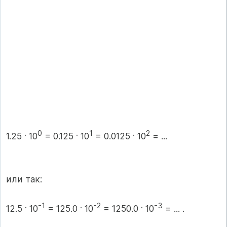
.
0
.
1
.
2
1.25
10
= 0.125
10
= 0.0125
10
= ...
или так:
.
-1
.
-2
.
-3
12.5
10
= 125.0
10
= 1250.0
10
= ... .