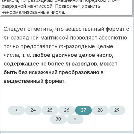
знаком, 15-разрядным смещенным порядком и 64-
разрядной мантиссой. Позволяет хранить
ненормализованные числа.
Следует отметить, что вещественный формат с
m
-разрядной мантиссой позволяет абсолютно
точно представлять
m
-разрядные целые
числа, т. е.
любое двоичное целое число,
содержащее не более
m
разрядов, может
быть без искажений преобразовано в
вещественный формат.
<
24
25
26
27
28
29
30
>