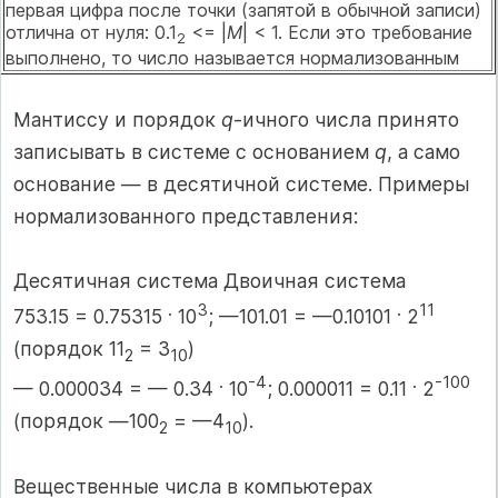
первая цифра после точки (запятой в обычной записи)
отлична от нуля: 0.1
<= |
M
| < 1. Если это требование
2
выполнено, то число называется нормализованным
Мантиссу и порядок
q
-ичного числа принято
записывать в системе с основанием
q
, а само
основание — в десятичной системе. Примеры
нормализованного представления:
Десятичная система Двоичная система
.
3
.
11
753.15 = 0.75315
10
; —101.01 = —0.10101
2
(порядок 11
= 3
)
2
10
.
-4
.
-100
— 0.000034 = — 0.34
10
; 0.000011 = 0.11
2
(порядок —100
= —4
).
2
10
Вещественные числа в компьютерах