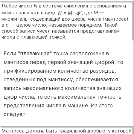
Любое число
N
в системе счисления с основанием
q
.
p
можно записать в виде
N = M
q
, где
M
—
множитель, содержащий все цифры числа (мантисса),
а
p
— целое число, называемое порядком. Такой
способ записи чисел называется представлением
числа с плавающей точкой.
Если "плавающая" точка расположена в
мантиссе перед первой значащей цифрой, то
при фиксированном количестве разрядов,
отведённых под мантиссу, обеспечивается
запись максимального количества значащих
цифр числа, то есть максимальная точность
представления числа в машине. Из этого
следует:
Мантисса должна быть правильной дробью, у которой