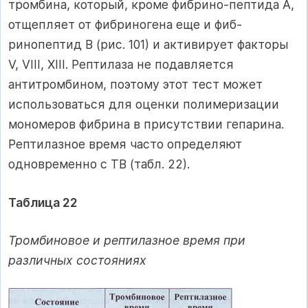
тромбина, который, кроме фибрино-пептида А,
отщепляет от фибриногена еще и фиб­
ринопептид В (рис. 101) и активирует факторы
V, VIII, XIII. Рептилаза не подавляется
антитромби­ном, поэтому этот тест может
использоваться для оценки полимеризации
мономеров фибрина в при­сутствии гепарина.
Рептилазное время часто оп­ределяют
одновременно с ТВ (табл. 22).
Таблица 22
Тромбиновое и рептилазное время при
различных состояниях