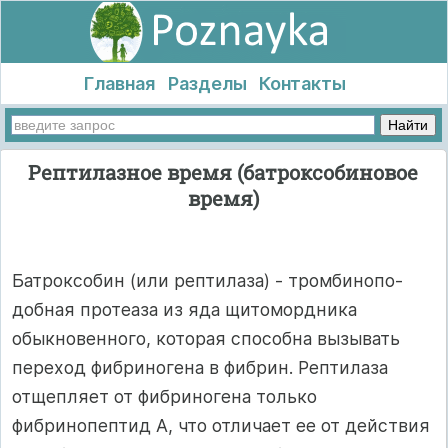
Главная
Разделы
Контакты
Рептилазное время (батроксобиновое
время)
Батроксобин (или рептилаза) - тромбинопо-
добная протеаза из яда щитомордника
обыкновен­ного, которая способна вызывать
переход фибри­ногена в фибрин. Рептилаза
отщепляет от фибри­ногена только
фибринопептид А, что отличает ее от действия