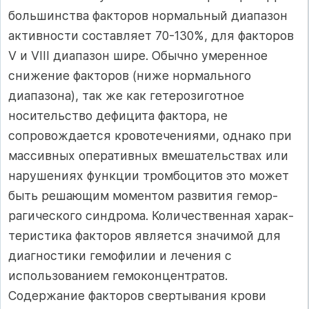
боль­шинства факторов нормальный диапазон
актив­ности составляет 70-130%, для факторов
V и VIII диапазон шире. Обычно умеренное
снижение факторов (ниже нормального
диапазона), так же как гетерозиготное
носительство дефицита фак­тора, не
сопровождается кровотечениями, одна­ко при
массивных оперативных вмешательствах или
нарушениях функции тромбоцитов это мо­жет
быть решающим моментом развития гемор­
рагического синдрома. Количественная харак­
теристика факторов является значимой для
ди­агностики гемофилии и лечения с
использовани­ем гемоконцентратов.
Содержание факторов свертывания крови