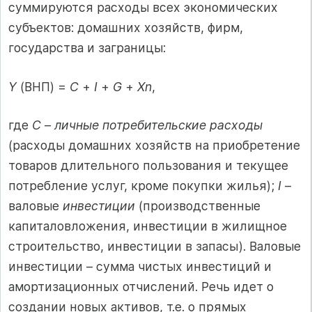
суммируются расходы всех экономических
субъектов: домашних хозяйств, фирм,
государства и заграницы:
Y
(ВНП) =
C
+
I
+
G
+
Xn
,
где
C
–
личные потребительские расходы
(расходы домашних хозяйств на приобретение
товаров длительного пользования и текущее
потребление услуг, кроме покупки жилья);
I
–
валовые
инвестиции
(производственные
капиталовложения, инвестиции в жилищное
строительство, инвестиции в запасы). Валовые
инвестиции – сумма чистых инвестиций и
амортизационных отчислений. Речь идет о
создании новых активов, т.е. о прямых