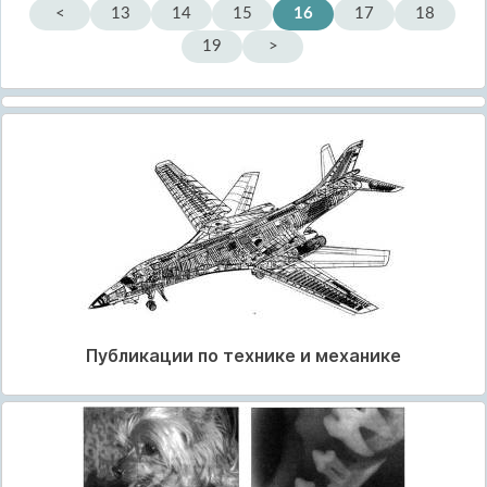
<
13
14
15
16
17
18
19
>
Публикации по технике и механике