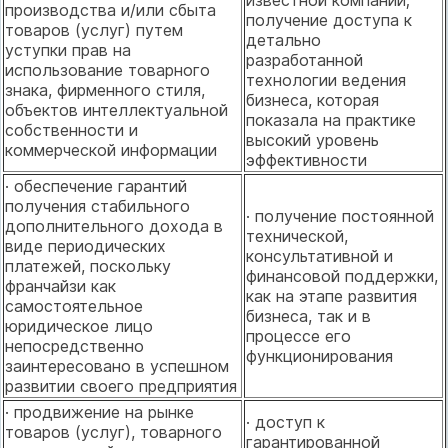
известной компании; "
производства и/или сбыта
получение доступа к
товаров (услуг) путем
детально
уступки прав на
разработанной
использование товарного
технологии ведения
знака, фирменного стиля,
бизнеса, которая
объектов интеллектуальной
показала на практике
собственности и
высокий уровень
коммерческой информации
эффективности
· обеспечение гарантий
получения стабильного
· получение постоянной
дополнительного дохода в
технической,
виде периодических
консультативной и
платежей, поскольку
финансовой поддержки,
франчайзи как
как на этапе развития
самостоятельное
бизнеса, так и в
юридическое лицо
процессе его
непосредственно
функционирования
заинтересовано в успешном
развитии своего предприятия
· продвижение на рынке
· доступ к
товаров (услуг), товарного
гарантированной