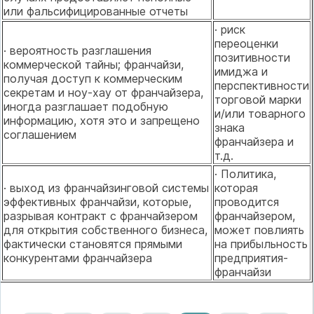
или фальсифицированные отчеты
· риск
переоценки
· вероятность разглашения
позитивности
коммерческой тайны; франчайзи,
имиджа и
получая доступ к коммерческим
перспективности
секретам и ноу-хау от франчайзера,
торговой марки
иногда разглашает подобную
и/или товарного
информацию, хотя это и запрещено
знака
соглашением
франчайзера и
т.д.
· Политика,
· выход из франчайзинговой системы
которая
эффективных франчайзи, которые,
проводится
разрывая контракт с франчайзером
франчайзером,
для открытия собственного бизнеса,
может повлиять
фактически становятся прямыми
на прибыльность
конкурентами франчайзера
предприятия-
франчайзи