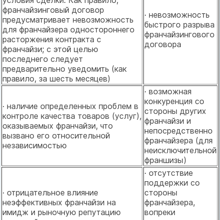
условия сделки. Как правило,
франчайзинговый договор
· невозможность
предусматривает невозможность
быстрого разрыва
для франчайзера одностороннего
франчайзингового
расторжения контракта с
договора
франчайзи; с этой целью
последнего следует
предварительно уведомить (как
правило, за шесть месяцев)
· возможная
конкуренция со
· наличие определенных проблем в
стороны других
контроле качества товаров (услуг),
франчайзи и
оказываемых франчайзи, что
непосредственно
вызвано его относительной
франчайзера (для
независимостью
неисключительной
франшизы)
· отсутствие
поддержки со
· отрицательное влияние
стороны
неэффективных франчайзи на
франчайзера,
имидж и рыночную репутацию
вопреки