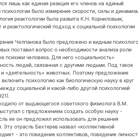
лся лишь как единая реакция его членов на единый
й психологии было измерение скорости, силы и динамиз
логия реактологии была развита К.Н. Корниловым,
 и реактологический подход к социальной психологии
зрения Челпанова было предложено и видным психолог
ервых поставил вопрос о необходимости анализа роли
е психики человека. Для него «социальность»
ность людей, связанная с другими людьми. Под такое
 и «деятельность» животных. Поэтому предложение
 включить психологию как биологическую науку в круг
между социальной и какой-либо другой психологией
21).
ходило от выдающегося советского физиолога В.М.
выступал с предложением создать особую науку -
ль ее он предложил использовать для решения
. Эту отрасль Бехтерев назвал «коллективной
редмет - это поведение коллективов, поведение личност