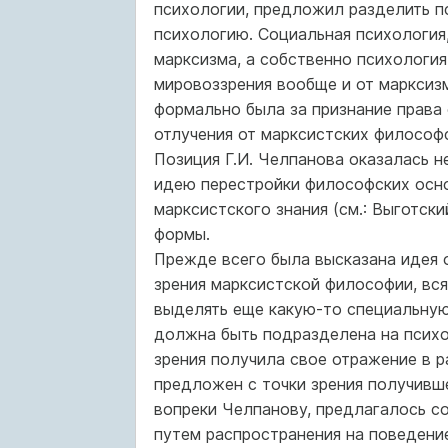
психологии, предложил разделить п
психологию. Социальная психология,
марксизма, а собственно психология
мировоззрения вообще и от марксизма
формально была за признание права
отлучения от марксистских философск
Позиция Г.И. Челпанова оказалась 
идею перестройки философских осно
марксистского знания (см.: Выготски
формы.
Прежде всего была высказана идея о
зрения марксистской философии, вс
выделять еще какую-то специальную
должна быть подразделена на психо
зрения получила свое отражение в р
предложен с точки зрения получивше
вопреки Челпанову, предлагалось со
путем распространения на поведени