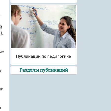
т
й
).
ые
Публикации по педагогике
Разделы публикаций
и
ыл
о