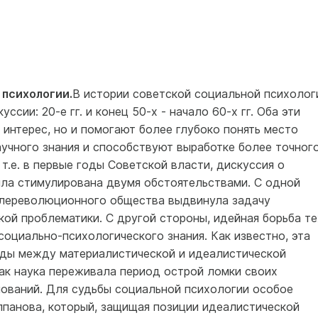
 психологии.
В истории советской социальной психолог
сии: 20-е гг. и конец 50-х - начало 60-х гг. Оба эти
 интерес, но и помогают более глубоко понять место
аучного знания и способствуют выработке более точног
 т.е. в первые годы Советской власти, дискуссия о
ла стимулирована двумя обстоятельствами. С одной
слереволюционного общества выдвинула задачу
ой проблематики. С другой стороны, идейная борьба те
социально-психологического знания. Как известно, эта
годы между материалистической и идеалистической
как наука переживала период острой ломки своих
ований. Для судьбы социальной психологии особое
елпанова, который, защищая позиции идеалистической