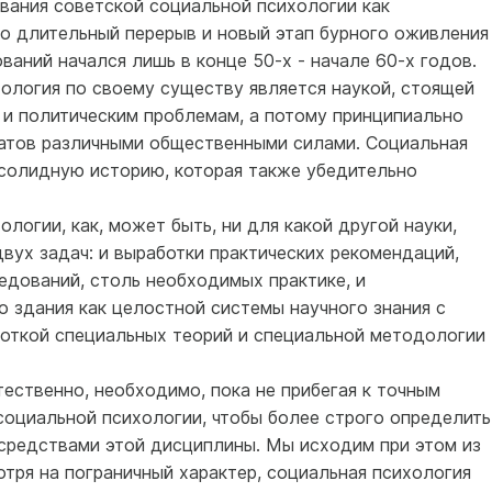
ования советской социальной психологии как
о длительный перерыв и новый этап бурного оживления
аний начался лишь в конце 50-х - начале 60-х годов.
хология по своему существу является наукой, стоящей
 и политическим проблемам, а потому принципиально
атов различными общественными силами. Социальная
 солидную историю, которая также убедительно
логии, как, может быть, ни для какой другой науки,
вух задач: и выработки практических рекомендаций,
едований, столь необходимых практике, и
 здания как целостной системы научного знания с
боткой специальных теорий и специальной методологии
тественно, необходимо, пока не прибегая к точным
социальной психологии, чтобы более строго определить
 средствами этой дисциплины. Мы исходим при этом из
мотря на пограничный характер, социальная психология