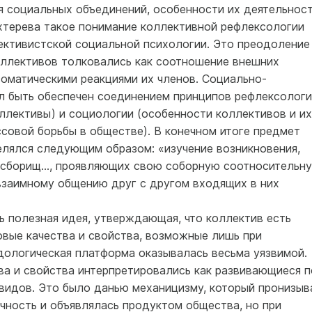
я социальных объединений, особенности их деятельност
хтерева такое понимание коллективной рефлексологии
ктивистской социальной психологии. Это преодоление
коллективов толковались как соотношение внешних
соматическими реакциями их членов. Социально-
л быть обеспечен соединением принципов рефлексологи
ллективы) и социологии (особенности коллективов и их
совой борьбы в обществе). В конечном итоге предмет
лялся следующим образом: «изучение возникновения,
и сборищ..., проявляющих свою соборную соотносительн
 взаимному общению друг с другом входящих в них
ь полезная идея, утверждающая, что коллектив есть
овые качества и свойства, возможные лишь при
ологическая платформа оказывалась весьма уязвимой.
ва и свойства интерпретировались как развивающиеся п
ивидов. Это было данью механицизму, который пронизыв
чность и объявлялась продуктом общества, но при