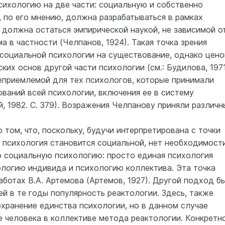
сихологию на две части: социальную и собственно
 по его мнению, должна разрабатываться в рамках
 должна остаться эмпирической наукой, не зависимой о
 в частности (Челпанов, 1924). Такая точка зрения
 социальной психологии на существование, однако цено
их основ другой части психологии (см.: Будилова, 1971
неприемлемой для тех психологов, которые принимали
ваний всей психологии, включения ее в систему
й, 1982. С. 379). Возражения Челпанову приняли различн
 том, что, поскольку, будучи интерпретирована с точки
я психология становится социальной, нет необходимост
 социальную психологию: просто единая психология
логию индивида и психологию коллектива. Эта точка
аботах В.А. Артемова (Артемов, 1927). Другой подход б
й в те годы популярность реактологии. Здесь, также
хранение единства психологии, но в данном случае
е человека в коллективе метода реактологии. Конкретн