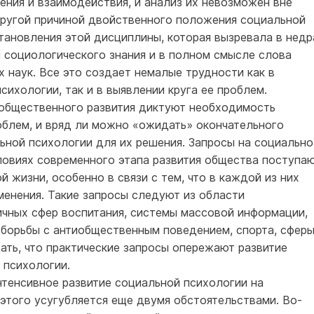
ения и взаимодействия, и анализ их невозможен вне
Другой причиной двойственного положения социальной
тановления этой дисциплины, которая вызревала в недр
 социологического знания и в полном смысле слова
х наук. Все это создает немалые трудности как в
ихологии, так и в выявлении круга ее проблем.
 общественного развития диктуют необходимость
облем, и вряд ли можно «ожидать» окончательного
ьной психологии для их решения. Запросы на социально
ловиях современного этапа развития общества поступа
 жизни, особенно в связи с тем, что в каждой из них
менения. Такие запросы следуют из области
чных сфер воспитания, системы массовой информации,
 борьбы с антиобщественным поведением, спорта, сфер
ать, что практические запросы опережают развитие
 психологии.
нтенсивное развитие социальной психологии на
этого усугубляется еще двумя обстоятельствами. Во-