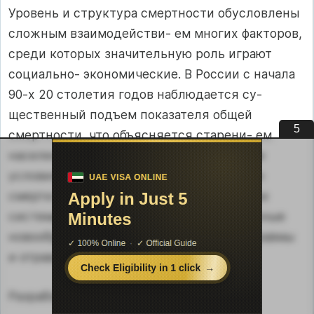
Уровень и структура смертности обусловлены
сложным взаимодействи- ем многих факторов,
среди которых значительную роль играют
социально- экономические. В России с начала
90-х 20 столетия годов наблюдается су-
щественный подъем показателя общей
4
смертности, что объясняется старени- ем
населения и социально-экономическими
условиями в стране. В структуре причин
смерти ведущее место занимают болезни
системы кровообращения, злокачественные
новообразования, несчастные случаи, травмы
и отравления.
Разработка материалов о смертности