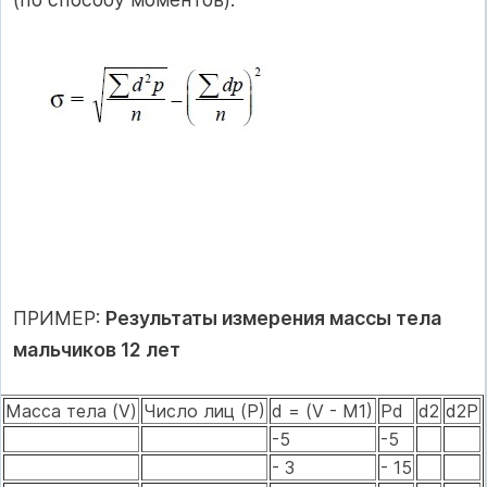
ПРИМЕР:
Результаты измерения массы тела
мальчиков 12 лет
Масса тела (V)
Число лиц (Р)
d = (V - M1)
Pd
d2
d2P
-5
-5
- 3
- 15