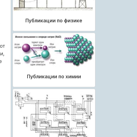
Публикации по физике
о
ют
и,
е
Публикации по химии