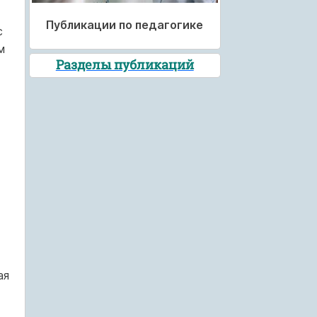
Публикации по педагогике
с
м
Разделы публикаций
ая