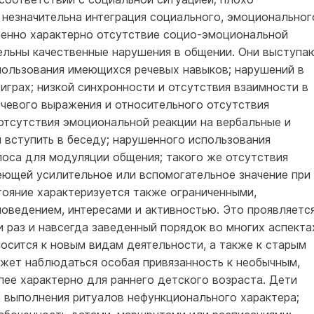
 незначительна интеграция социального, эмоциональног
бенно характерно отсутствие социо-эмоциональной
ельны качественные нарушения в общении. Они выступа
пользования имеющихся речевых навыков; нарушений в
грах; низкой синхронности и отсутствия взаимности в
ечевого выражения и относительного отсутствия
отсутствия эмоциональной реакции на вербальные и
 вступить в беседу; нарушенного использования
лоса для модуляции общения; такого же отсутствия
ющей усилительное или вспомогательное значение при
тояние характеризуется также ограниченными,
оведением, интересами и активностью. Это проявляетс
 раз и навсегда заведенный порядок во многих аспекта
осится к новым видам деятельности, а также к старым
ожет наблюдаться особая привязанность к необычным,
ее характерно для раннего детского возраста. Дети
е выполнения ритуалов нефункционального характера;