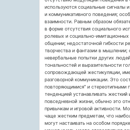
используются со­циальные сигналы и
и коммуникативного поведения; осо
взаимности. Равным образом обязат
в форме отсутствия социального ис
ролевых и социально-имитационных и
общении; недостаточной гибкости р
творчества и фантазии в мышлении; 
невербальные попытки других людей
тональностей и выразительности го
сопровождающей жестикуляции, име
разговорной коммуникации. Это сос
повторяющимися" и стереотипными п
тенденцией устанавливать жесткий и
повседневной жизни, обычно это отн
привычкам и игровой активности. М
чаще жестким предметам, что наибол
могут настаивать на особом порядк