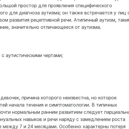
ольшой простор для проявления специфического
го для диагноза аутизма; он также встречается у лиц 
ом развития рецептивной речи. Атипичный аутизм, таки
ние, значительно отличающееся от аутизма.
 с аутистическими чертами;
 девочек, причина которого неизвестна, но которое
ей начала течения и симптоматологии. В типичных
почти нор­мальным ранним развитием следует парциальн
ануальных навыков и речи наряду с замедлением роста
е между 7 и 24 месяцами. Особенно характерны потеря