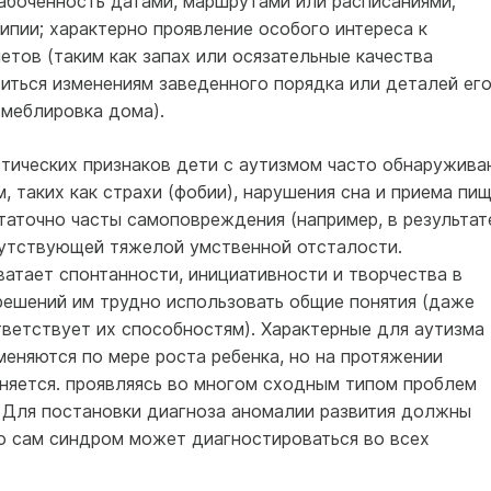
абоченность датами, маршрутами или расписаниями;
пии; характерно проявление особого интереса к
тов (таким как запах или осязательные качества
иться изменениям заведенного порядка или деталей ег
 меблировка дома).
тических признаков дети с аутизмом часто обнаружива
 таких как страхи (фобии), нарушения сна и приема пищ
таточно часты самоповреждения (например, в результат
опутствующей тяжелой умственной отсталости.
атает спонтанности, инициативности и творчества в
 решений им трудно использовать общие понятия (даже
ветствует их способностям). Характерные для аутизма
еняются по мере роста ребенка, но на протяжении
аняется. проявляясь во многом сходным типом проблем
. Для постановки диагноза аномалии развития должны
но сам синдром может диагностироваться во всех