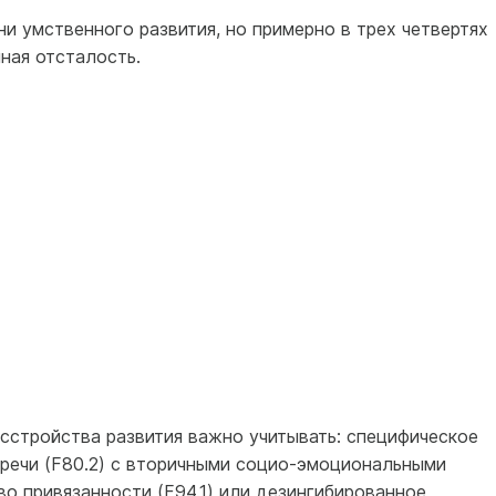
и умственного развития, но примерно в трех четвертях
ная отсталость.
сстройства развития важно учитывать: специфическое
 речи (F80.2) с вторичными социо-эмоциональными
о привязанности (F94.1) или дезингибированное