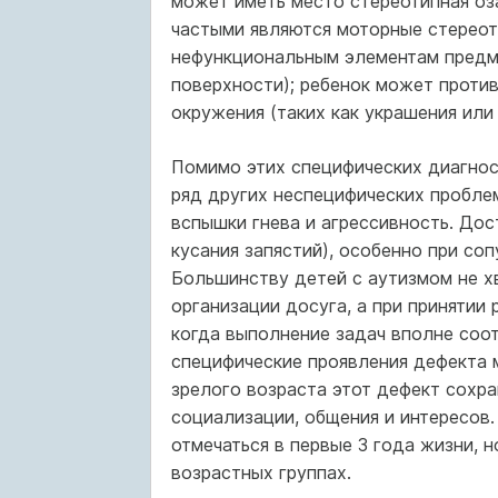
может иметь место стереотипная оз
частыми являются моторные стереоти
нефункциональным элементам предме
поверхности); ребенок может против
окружения (таких как украшения или
Помимо этих специфических диагнос
ряд других неспецифических проблем,
вспышки гнева и агрессивность. Дос
кусания запястий), особенно при с
Большинству детей с аутизмом не хв
организации досуга, а при принятии
когда выполнение задач вполне соот
специфические проявления дефекта м
зрелого возраста этот дефект сохр
социализации, общения и интересов
отмечаться в первые 3 года жизни, 
возрастных группах.