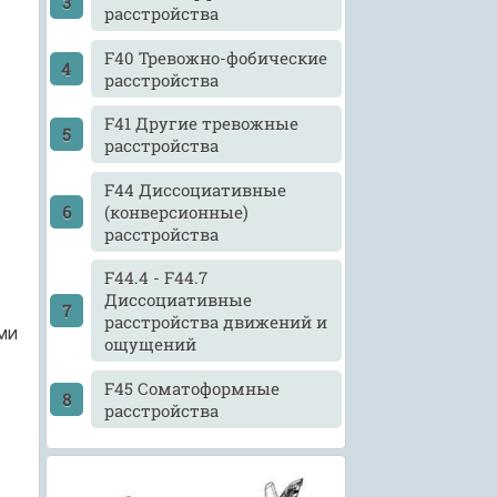
расстройства
F40 Тревожно-фобические
расстройства
F41 Другие тревожные
расстройства
F44 Диссоциативные
(конверсионные)
расстройства
F44.4 - F44.7
Диссоциативные
расстройства движений и
ми
ощущений
F45 Соматоформные
расстройства