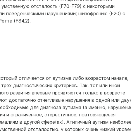
; умственную отсталость (F70-F79) с некоторыми
и поведенческими нарушениями; шизофрению (F20) с
етта (F84.2).
который отличается от аутизма либо возрастом начала,
трех диагностических критериев. Так, тот или иной
ого развития впервые проявляется только в возрасте
вуют достаточно отчетливые нарушения в одной или дву
необходимые для диагноза аутизма (а именно, нарушени
ия и ограниченное, стереотипное, повторяющееся
малиям в другой сфере(ах). Атипичный аутизм наиболе
 умственной отсталостью, у которых очень низкий урове