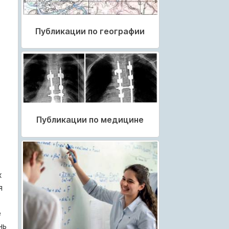
Публикации по географии
Публикации по медицине
х
я
е
нь