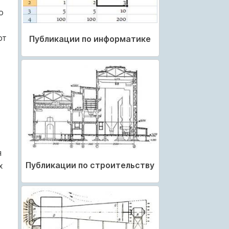
о
ют
Публикации по информатике
я
Публикации по строительству
х