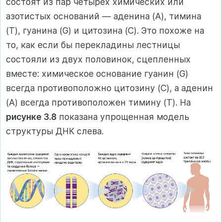
состоят из пар четырех химических или
азотистых оснований — аденина (A), тимина
(T), гуанина (G) и цитозина (C). Это похоже на
то, как если бы перекладины лестницы
состояли из двух половинок, сцепленных
вместе: химическое основание гуанин (G)
всегда противоположно цитозину (C), а аденин
(A) всегда противоположен тимину (T). На
рисунке 3.8
показана упрощенная модель
структуры ДНК слева.