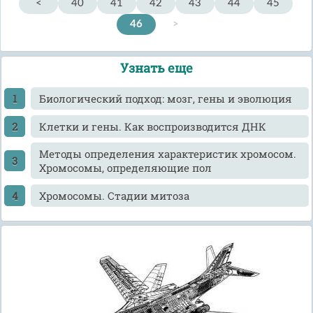
<
40
41
42
43
44
45
46
>
Узнать еще
Биологический подход: мозг, гены и эволюция
Клетки и гены. Как воспроизводится ДНК
Методы определения характеристик хромосом.
Хромосомы, определяющие пол
Хромосомы. Стадии митоза