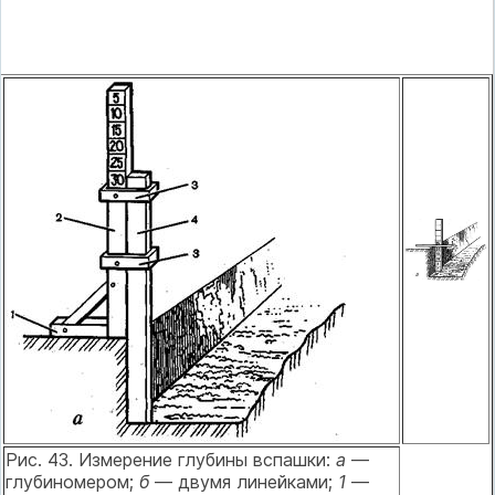
Рис. 43. Измерение глубины вспашки:
а
—
глубиномером;
б
— двумя линейками;
1
—