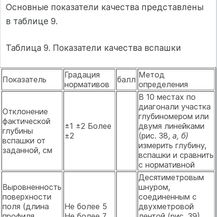
Основные показатели качества представлены
в таблице 9.
Таблица 9. Показатели качества вспашки
Градация
Метод
Показатель
балл
нормативов
определения
В 10 местах по
диагонали участка
Отклонение
глубиномером или
фактической
±1 ±2 Более
двумя линейками
глубины
±2
(рис. 38,
а, б)
вспашки от
измерить глубину,
заданной, см
вспашки и сравнить
с нормативной
Десятиметровым
Выровненность
шнуром,
поверхности
соединенным с
поля (длина
Не более 5
двухметровой
профиля
Не более 7
лентой (рис. 39),