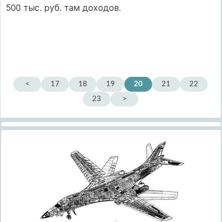
500 тыс. руб. там доходов.
<
17
18
19
20
21
22
23
>