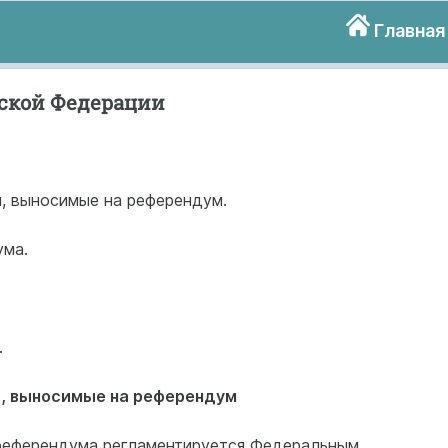
Главная
йской Федерации
ы, выносимые на референдум.
ума.
.
, выносимые на референдум
 референдума регламентируется Федеральным