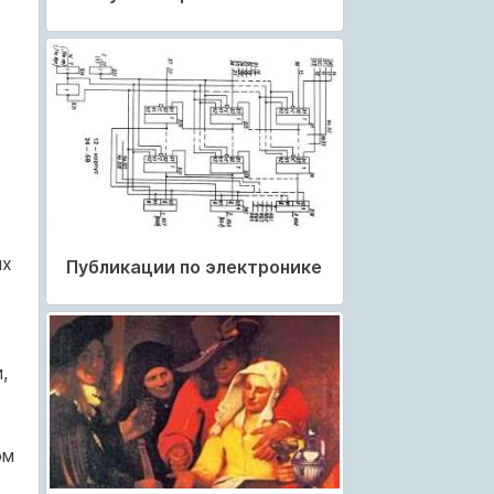
ых
Публикации по электронике
,
ом