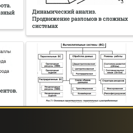
ота.
Динамический анализ.
азный
Продвижение разломов в сложных
системах
ентов.
Способы обработки информации в
вычислительных системах