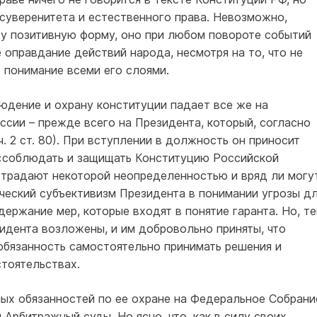
суверенитета и естественного права. Невозможно,
ву позитивную форму, оно при любом повороте событий
 оправдание действий народа, несмотря на то, что не
 понимание всеми его слоями.
юдение и охрану конституции падает все же на
сии – прежде всего на Президента, который, согласно
ч. 2 ст. 80). При вступлении в должность он приносит
я «соблюдать и защищать Конституцию Российской
ы страдают некоторой неопределенностью и вряд ли могу
ческий субъективизм Президента в понимании угрозы д
держание мер, которые входят в понятие гаранта. Но, т
зидента возложены, и им добровольно приняты, что
 обязанность самостоятельно принимать решения и
тоятельствах.
ых обязанностей по ее охране на Федеральное Собрани
Арбитражный суды. Но ясно, что, как в силу своих