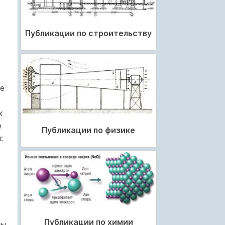
т
Публикации по строительству
е
к
е
Публикации по физике
:
Публикации по химии
ы,