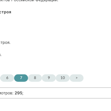
строя
троя.
.
6
7
8
9
10
>
мотров:
295
;