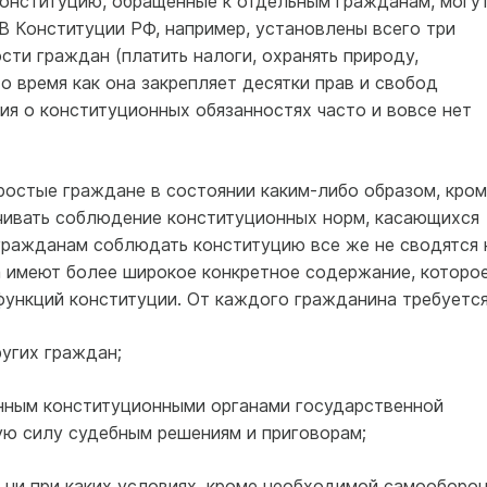
онституцию, обращенные к отдельным гражданам, могу
 В Конституции РФ, например, установлены всего три
ти граждан (платить налоги, охранять природу,
то время как она закрепляет десятки прав и свобод
ия о конституционных обязанностях часто и вовсе нет
ростые граждане в состоянии каким-либо образом, кром
ечивать соблюдение конституционных норм, касающихся
 гражданам соблюдать конституцию все же не сводятся 
а имеют более широкое конкретное содержание, которо
функций конституции. От каждого гражданина требуется
угих граждан;
анным конституционными органами государственной
ую силу судебным решениям и приговорам;
 ни при каких условиях, кроме необходимой самооборон