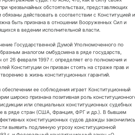
 при чрезвычайных обстоятельствах, представляющих
 обязаны действовать в соответствии с Конституцией и
олжна быть признана в отношении Вооруженных Сил и
ящихся в ведении исполнительной власти.
чение Государственной Думой Уполномоченного по
образным аналогом омбудсмена в ряде государств,
от 26 февраля 1997 г. определяет его полномочия и
лей Конституции он призван стоять на страже прав и
етворению в жизнь конституционных гарантий.
и обеспечении ее соблюдения играет Конституционный
ории широко признана позитивная роль конституционног
рисдикции или специальных конституционных судебных
е в ряде стран (США, Франция, ФРГ и др.). В бывшем
ффективных конституционных судов дважды закончилис
сти выявить подлинную угрозу конституционной
93 г. и Федеральный конституционный закон «О