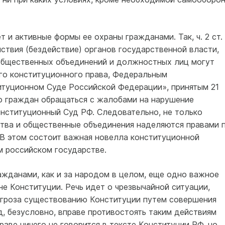
 и активные формы ее охраны гражданами. Так, ч. 2 ст.
йствия (бездействие) органов государственной власти,
общественных объединений и должностных лиц могут
го конституционного права, Федеральным
туционном Суде Российской Федерации», принятым 21
во граждан обращаться с жалобами на нарушение
онституционный Суд РФ. Следовательно, не только
тва и общественные объединения наделяются правами 
 В этом состоит важная новелла конституционной
м российском государстве.
ажданами, как и за народом в целом, еще одно важное
не Конституции. Речь идет о чрезвычайной ситуации,
угроза существованию Конституции путем совершения
, безусловно, вправе противостоять таким действиям
раве ничего не говорится в тексте Конституции РФ, но